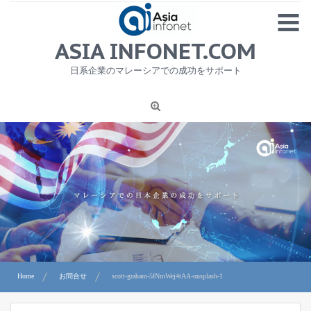
Skip
MENU
to
content
HOME
ASIA INFONET.COM
会社概要
日系企業のマレーシアでの成功をサポート
日本産食品輸出
ニュース
1
労務サービス
プライバシーポリシー及び著作権について
お問合せ
Home
お問合せ
scott-graham-5fNmWej4tAA-unsplash-1