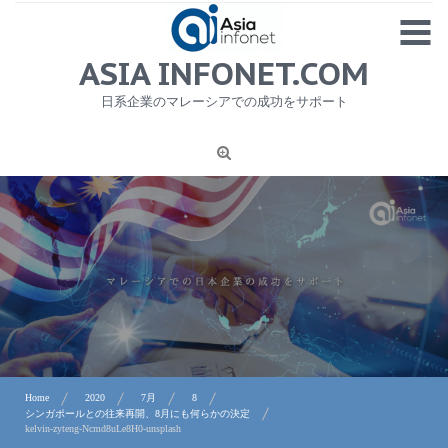
Skip
MENU
to
content
HOME
ASIA INFONET.COM
会社概要
日系企業のマレーシアでの成功をサポート
日本産食品輸出
ニュース
1
労務サービス
プライバシーポリシー及び著作権について
お問合せ
Home
2020
7月
8
シンガポールとの往来再開、8月にも何らかの決定
kelvin-zyteng-Ncmd8uLe8H0-unsplash