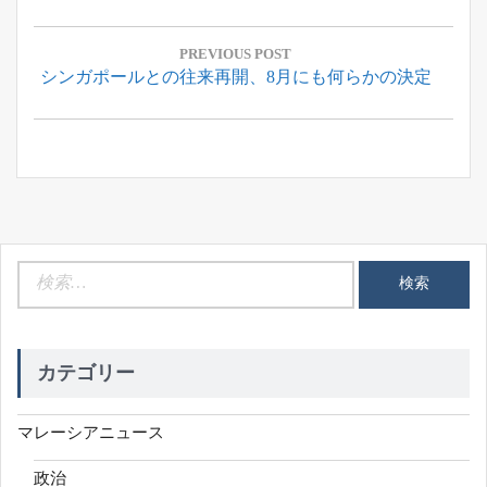
投
稿
PREVIOUS POST
Previous
シンガポールとの往来再開、8月にも何らかの決定
ナ
Post:
ビ
ゲ
ー
シ
ョ
ン
検
索:
カテゴリー
マレーシアニュース
政治