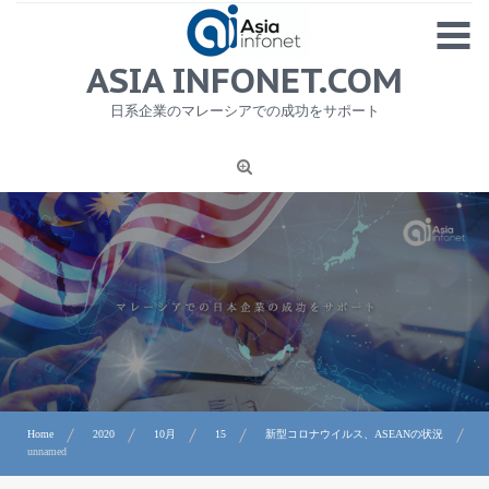
Skip
MENU
to
content
HOME
ASIA INFONET.COM
会社概要
日系企業のマレーシアでの成功をサポート
日本産食品輸出
ニュース
1
労務サービス
プライバシーポリシー及び著作権について
お問合せ
Home
2020
10月
15
新型コロナウイルス、ASEANの状況
unnamed