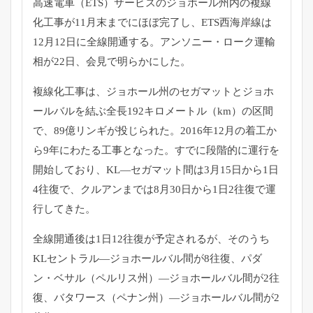
高速電車（ETS）
サービスのジョホール州内の複線
化工事が11月末までにほぼ完了
し、ETS西海岸線は
12月12日に全線開通する。アンソニー・
ローク運輸
相が22日、会見で明らかにした。
複線化工事は、
ジョホール州のセガマットとジョホ
ールバルを結ぶ全長192キロ
メートル（km）の区間
で、89億リンギが投じられた。
2016年12月の着工か
ら9年にわたる工事となった。
すでに段階的に運行を
開始しており、KL―
セガマット間は3月15日から1日
4往復で、
クルアンまでは8月30日から1日2往復で運
行してきた。
全線開通後は1日12往復が予定されるが、
そのうち
KLセントラル―ジョホールバル間が8往復、パダ
ン・
ベサル（ペルリス州）―ジョホールバル間が2往
復、バタワース（
ペナン州）―ジョホールバル間が2