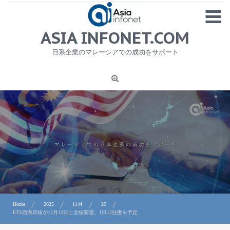
Skip
MENU
to
content
HOME
ASIA INFONET.COM
会社概要
日系企業のマレーシアでの成功をサポート
日本産食品輸出
ニュース
1
労務サービス
プライバシーポリシー及び著作権について
お問合せ
Home
2025
11月
25
ETS西海岸線が12月12日に全線開通、1日12往復を予定