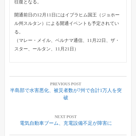
往復となる。
開通前日の12月11日にはイブラヒム国王（
ジョホー
ル州スルタン）による開通イベントも予定されてい
る。
（マレー・メイル、ベルナマ通信、11月22日、ザ・
スター、ールタン、11月21日）
投
稿
PREVIOUS POST
Previous
半島部で水害悪化、被災者数が7州で合計1万人を突
ナ
Post:
破
ビ
ゲ
ー
NEXT POST
Next
電気自動車ブーム、充電設備不足が障害に
シ
Post:
ョ