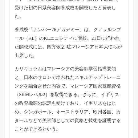
受けた初の日系美容師養成校を開校したと発表し
た。
養成校「ナンバー76アカデミー」は、クアラルンプ
ール（KL）
のKLエコシティに開校。21日に行われ
た開校式には、四方敬之 駐マレーシア日本大使らが
出席した。
カリキュラムはマレーシアの美容師学習指導要領
と、
日本のサロンで培われたスキルアップトレーニ
ングを融合させた内
容で、マレーシア国家技能資格
（SKMレベル2）を取得できる。
さらに、イギリス
の教育機関の認定も受けており、
イギリスをはじ
め、シンガポール、オーストラリア、欧州各国、
カ
タールなどで美容師としての資格と技術を証明する
ことができる
という。