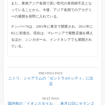
また、
東南アジア各国で若い世代の美容師不足とな
っていることから、
今後、アジア各国でのアカデミ
ーの展開を視野に入れている。
ナンバー76は、2001年に東京で開業され、
2011年に
KLに初進出。現在は、
マレーシアで複数店舗を構え
るほか、シンガポール、
インドネシアでも展開され
ている。
投
稿
PREVIOUS POST
Previous
ニトリ、シャアラムの「セントラルi-シティ」に出
ナ
Post:
店
ビ
ゲ
ー
NEXT POST
Next
国内初の「イオンスタイル」、来月12日にセランゴ