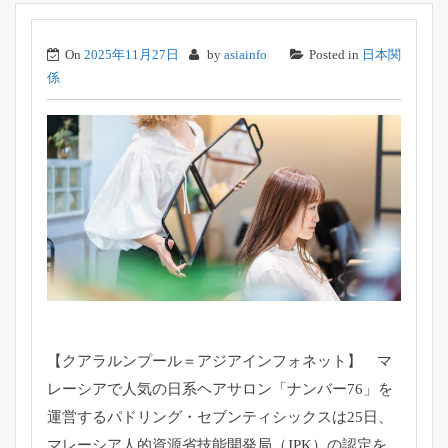
On
2025年11月27日
by
asiainfo
Posted in
日本関
係
【クアラルンプール＝アジアインフォネット】 マ
レーシアで人気の日系ヘアサロン「ナンバー76」
を
運営するパドリング・セブンティシックスは25日、
マレーシア人的資源省技能開発局（JPK）
の認定を