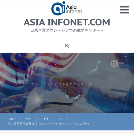
Skip
MENU
to
content
HOME
ASIA INFONET.COM
会社概要
日系企業のマレーシアでの成功をサポート
日本産食品輸出
ニュース
1
労務サービス
プライバシーポリシー及び著作権について
お問合せ
Home
2025
11月
27
初の日系美容師養成校「ナンバー76アカデミー」がKLに開校