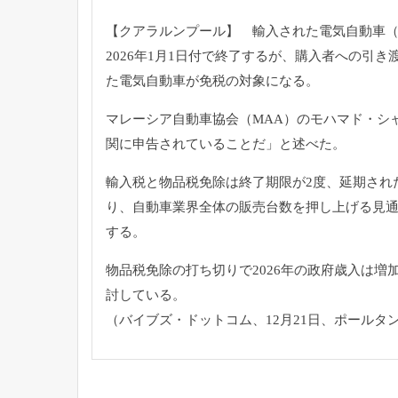
【クアラルンプール】 輸入された電気自動車（E
2026年1月1日付で終了するが、
購入者への引き渡
た電気自動車が免税の対象になる。
マレーシア自動車協会（MAA）のモハマド・シ
関に申告されていることだ」と述べた。
輸入税と物品税免除は終了期限が2度、延期され
り、
自動車業界全体の販売台数を押し上げる見
する。
物品税免除の打ち切りで2026年の政府歳入は増
討している。
（バイブズ・ドットコム、12月21日、ポールタ