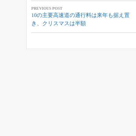
投
PREVIOUS POST
稿
Previous
10の主要高速道の通行料は来年も据え置
Post:
き、クリスマスは半額
ナ
ビ
ゲ
ー
シ
ョ
ン