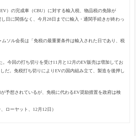
V）の完成車（CBU）
に対する輸入税、
物品税の免除が
し日に関係なく、今月28日までに輸入・
通関手続きが終わっ
ャムソル会長は「
免税の最重要条件は輸入された日であり、
税
た。
今回の打ち切りを受け11月と12月のEV販売は増加してお
通しだ。
免税打ち切りによりEVの国内組み立て、製造を後押し
加が予想されて
いるが、免税に代わるEV奨励措置を政府は検
ン、
ローヤット、12月12日）