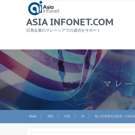
Skip
to
content
ASIA INFONET.COM
日系企業のマレーシアでの成功をサポート
Home
2025
12月
24
輸入完成電気自動車への物品