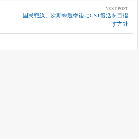
NEXT POST
Next
国民戦線、次期総選挙後にGST復活を目指
Post:
す方針