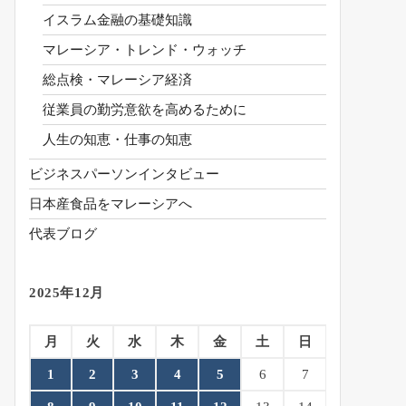
イスラム金融の基礎知識
マレーシア・トレンド・ウォッチ
総点検・マレーシア経済
従業員の勤労意欲を高めるために
人生の知恵・仕事の知恵
ビジネスパーソンインタビュー
日本産食品をマレーシアへ
代表ブログ
2025年12月
月
火
水
木
金
土
日
1
2
3
4
5
6
7