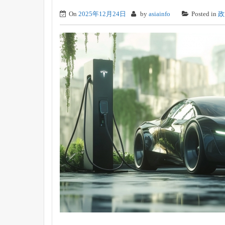
On
2025年12月24日
by
asiainfo
Posted in
政