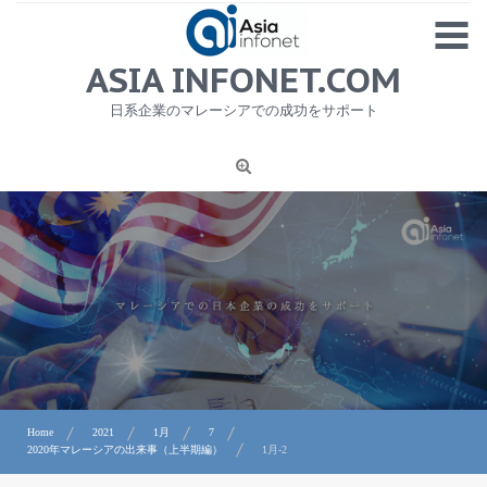
Skip
MENU
to
content
HOME
ASIA INFONET.COM
会社概要
日系企業のマレーシアでの成功をサポート
日本産食品輸出
ニュース
1
労務サービス
プライバシーポリシー及び著作権について
お問合せ
Home
2021
1月
7
2020年マレーシアの出来事（上半期編）
1月-2