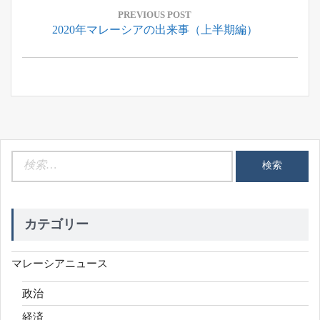
稿
PREVIOUS POST
Previous
2020年マレーシアの出来事（上半期編）
ナ
Post:
ビ
ゲ
ー
シ
ョ
ン
検
索:
カテゴリー
マレーシアニュース
政治
経済