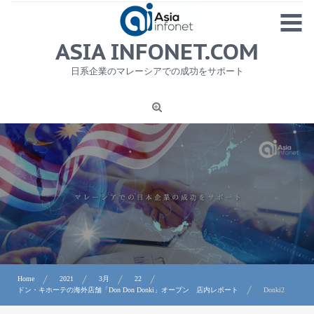
Skip
MENU
to
content
HOME
ASIA INFONET.COM
会社概要
日系企業のマレーシアでの成功をサポート
日本産食品輸出
ニュース
1
労務サービス
プライバシーポリシー及び著作権について
お問合せ
Home
2021
3月
22
ドン・キホーテの海外店舗「Don Don Donki」オープン 店内レポート
Donki2