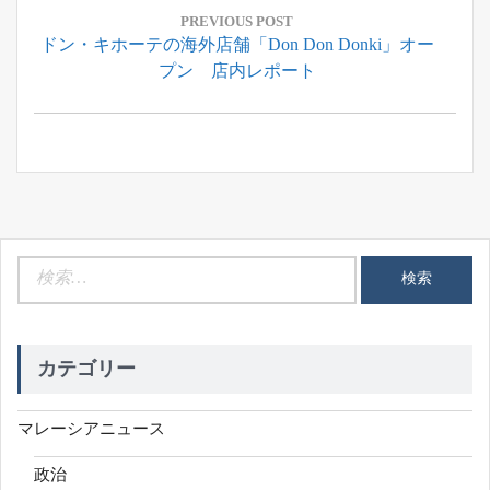
稿
PREVIOUS POST
Previous
ドン・キホーテの海外店舗「Don Don Donki」オー
ナ
Post:
プン 店内レポート
ビ
ゲ
ー
シ
ョ
ン
検
索:
カテゴリー
マレーシアニュース
政治