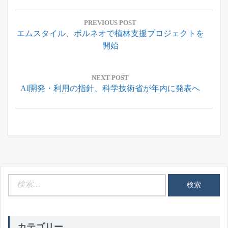
投
稿
PREVIOUS POST
Previous
エムスタイル、ボルネオで植林支援プロジェクトを
ナ
Post:
開始
ビ
ゲ
ー
NEXT POST
Next
AI開発・利用の指針、科学技術省が年内に発表へ
シ
Post:
ョ
ン
検
索:
カテゴリー