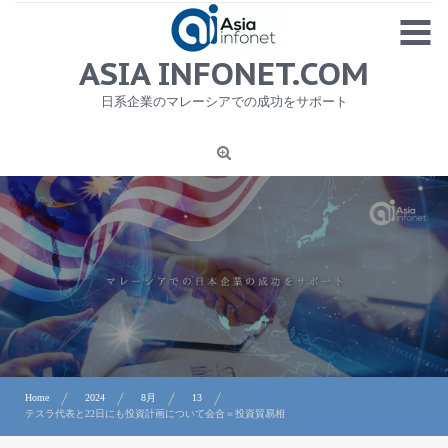
Skip
MENU
to
content
HOME
ASIA INFONET.COM
会社概要
日系企業のマレーシアでの成功をサポート
日本産食品輸出
ニュース
1
労務サービス
プライバシーポリシー及び著作権について
お問合せ
Home
2024
8月
13
テスラ代表と22日にも投資計画について会合＝投資貿易相