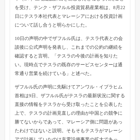
を受け、テンク・ザフルル投資貿易産業相は、8月22
日にテスラ本社代表とマレーシアにおける投資計画
について話し合うと明らかにした。
10日の声明の中でザフルル氏は、テスラ代表との会
談後に公式声明を発表し、これまでの公約の継続を
確認すると言明。「テスラの今後の計画を知りた
い。現時点でテスラの既存のサービスセンターは通
常通り営業を続けている」と述べた。
ザフルル氏の声明に先駆けてアンワル・イブラヒム
首相は9日、ザフルル氏がテスラの最新状況に関する
直接の情報をテスラから受け取ったことを公表した
上で、テスラの計画見直しの理由が中国との競争に
勝てないからであって、マレーシア側に問題があっ
たわけではないと説明。そもそもテスラがマレーシ
アで計画していたのは充電設備事業の拡大であっ