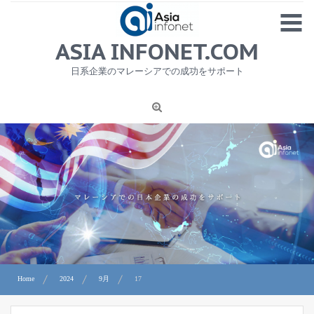
Skip
MENU
to
content
HOME
ASIA INFONET.COM
会社概要
日系企業のマレーシアでの成功をサポート
日本産食品輸出
ニュース
1
労務サービス
プライバシーポリシー及び著作権について
お問合せ
Home
2024
9月
17