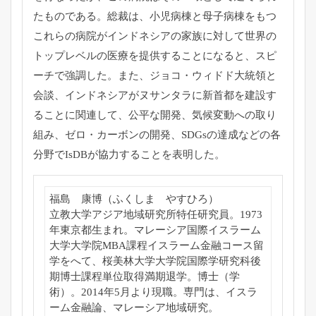
たものである。総裁は、小児病棟と母子病棟をもつ
これらの病院がインドネシアの家族に対して世界の
トップレベルの医療を提供することになると、スピ
ーチで強調した。また、ジョコ・ウィドド大統領と
会談、インドネシアがヌサンタラに新首都を建設す
ることに関連して、公平な開発、気候変動への取り
組み、ゼロ・カーボンの開発、SDGsの達成などの各
分野でIsDBが協力することを表明した。
福島 康博（ふくしま やすひろ）
立教大学アジア地域研究所特任研究員。1973
年東京都生まれ。マレーシア国際イスラーム
大学大学院MBA課程イスラーム金融コース留
学をへて、桜美林大学大学院国際学研究科後
期博士課程単位取得満期退学。博士（学
術）。2014年5月より現職。専門は、イスラ
ーム金融論、マレーシア地域研究。