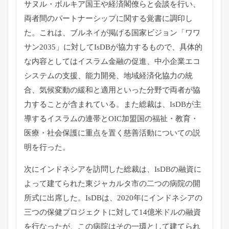
サヌル・ボルキア国王や経済閣僚らと会談を行い、
両者間のパートナーシップに関する覚書に調印し
た。これは、ブルネイが掲げる国家ビジョン「ワワ
サン2035」に対してIsDBが協力するもので、具体的
な内容としてはイスラム金融の促進、中小企業エコ
システムの支援、能力開発、地域経済化協力の統
合、気候変動の緩和と適用といった分野で両者が協
力することが含まれている。また総裁は、IsDBが主
導するイスラムの連帯とOIC加盟国の福祉・教育・
医療・社会保護に重点を置く慈善活動についての説
明を行った。
次にインドネシアを訪問した総裁は、IsDBの融資に
よって建てられた東ジャカルタ市の二つの病院の開
所式に出席した。IsDBは、2020年にインドネシアの
三つの保健プロジェクトに対して14億米ドルの融資
を行なったが、この病院はその一環として建てられ