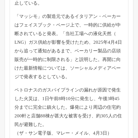
止している。
「マッシモ」の製造元であるイタリアン・
ベーカー
はフェイスブック・ページ上で、
一時的に供給が中
断されていると発表。「当社工場への液化天然（
LNG）ガス供給が影響を受けたため、
2025年4月4日
から追って通知があるまで、
ベーカリー製品の店頭
販売が一時的に制限される」と説明した。
再開に向
けた最新情報については、
ソーシャルメディアペー
ジで発表するとしている。
ペトロナスのガスパイプラインの漏れが原因で発生
した火災は、
1日午前8時10分に発生し、
午後3時45
分までに完全に鎮火した。
爆発により周辺の住宅約
200軒と店舗88棟が甚大な被害を受け
、約305人の住
民が避難した。
（ザ・サン電子版、マレー・メイル、4月3日）