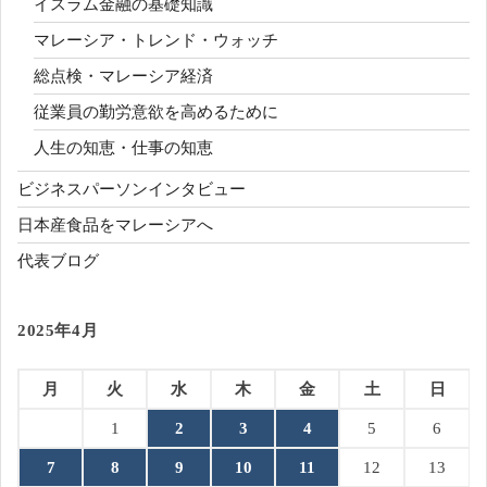
イスラム金融の基礎知識
マレーシア・トレンド・ウォッチ
総点検・マレーシア経済
従業員の勤労意欲を高めるために
人生の知恵・仕事の知恵
ビジネスパーソンインタビュー
日本産食品をマレーシアへ
代表ブログ
2025年4月
月
火
水
木
金
土
日
1
2
3
4
5
6
7
8
9
10
11
12
13