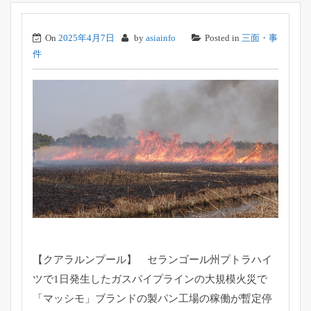
On
2025年4月7日
by
asiainfo
Posted in
三面・事
件
【クアラルンプール】 セランゴール州プトラハイ
ツで1日発生したガスパイプラインの大
規模火災で
「マッシモ」
ブランドの製パン工場の稼働が暫定停