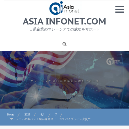
Skip
MENU
to
content
HOME
ASIA INFONET.COM
会社概要
日系企業のマレーシアでの成功をサポート
日本産食品輸出
ニュース
1
労務サービス
プライバシーポリシー及び著作権について
お問合せ
Home
2025
4月
7
「マッシモ」の製パン工場が稼働停止、ガスパイプライン火災で