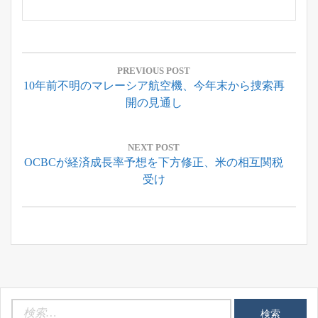
投
稿
PREVIOUS POST
Previous
10年前不明のマレーシア航空機、今年末から捜索再
ナ
Post:
開の見通し
ビ
ゲ
ー
NEXT POST
Next
OCBCが経済成長率予想を下方修正、米の相互関税
シ
Post:
受け
ョ
ン
検