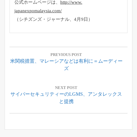
公式ホームページは、
http://www.
japanexpomalaysia.com/
（シチズンズ・ジャーナル、4月9日）
投
稿
PREVIOUS POST
Previous
米関税措置、マレーシアなどは有利に＝ムーディー
ナ
Post:
ズ
ビ
ゲ
ー
NEXT POST
Next
サイバーセキュリティーのLGMS、アンタレックス
シ
Post:
と提携
ョ
ン