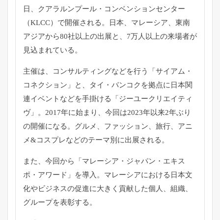
日、クアラルンプール・
コンベンションセンター
（KLCC）で開催される。日本、
マレーシア、東南
アジアから80社以上の出展と、
7万人以上の来場者が
見込まれている。
主催は、コンサルティングなどを行う「サイアム・
コネクション」
と、タイ・バンコクを拠点に日本関
連イベントなどを手掛ける「
ジーユークリエイティ
ヴ」。2017年に始まり、
今回は2023年以来2年ぶり
の開催になる。グルメ、
ファッション、旅行、アニ
メ&
コスプレなどのテーマ別に出展される。
また、今回から「マレーシア・ジャパン・エキス
ポ・アワード」
を導入。
マレーシアにおける日本文
化やビジネスの促進に大きく貢献した個
人、組織、
グループを表彰する。