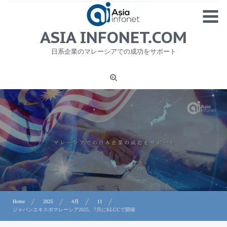
Skip
MENU
to
content
HOME
ASIA INFONET.COM
会社概要
日系企業のマレーシアでの成功をサポート
日本産食品輸出
ニュース
1
労務サービス
プライバシーポリシー及び著作権について
お問合せ
Home
2025
4月
11
ジャパンエキスポマレーシア2025、7月にKLCCで開催