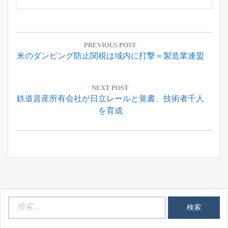
投
稿
PREVIOUS POST
Previous
米のダンピング防止関税は域内に打撃＝製造業連盟
ナ
Post:
ビ
ゲ
NEXT POST
Next
鉄道資産所有会社が日立レールと覚書、技術者千人
ー
Post:
を育成
シ
ョ
ン
検
索: