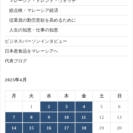
マレーシア・トレンド・ウォッチ
総点検・マレーシア経済
従業員の勤労意欲を高めるために
人生の知恵・仕事の知恵
ビジネスパーソンインタビュー
日本産食品をマレーシアへ
代表ブログ
2025年4月
月
火
水
木
金
土
日
1
2
3
4
5
6
7
8
9
10
11
12
13
14
15
16
17
18
19
20