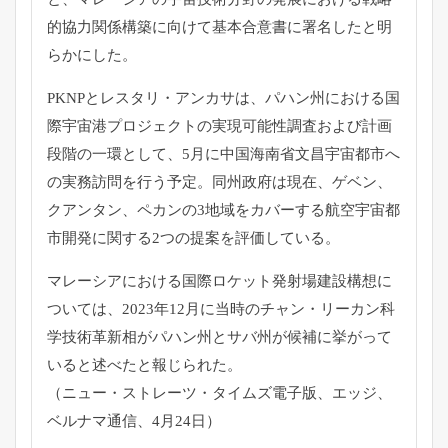
的協力関係構築に向
けて基本合意書に署名したと明
らかにした。
PKNPとレスタリ・アンカサは、
パハン州における国
際宇宙港プロジェクトの実現可能性調査および
計画
段階の一環として、
5月に中国海南省文昌宇宙都市へ
の実務訪問を行う予定。
同州政府は現在、ゲベン、
クアンタン、
ペカンの3地域をカバーする航空宇宙都
市開発に関する2つの提案
を評価している。
マレーシアにおける国際ロケット発射場建設構想に
ついては、
2023年12月に当時のチャン・
リーカン科
学技術革新相がパハン州とサバ州が候補に挙がって
いる
と述べたと報じられた。
（ニュー・ストレーツ・タイムズ電子版、エッジ、
ベルナマ通信、
4月24日）