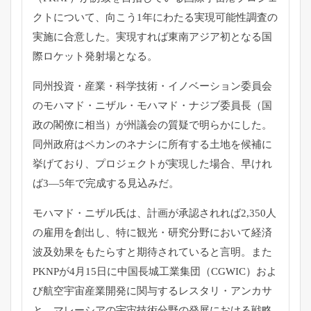
クトについて、
向こう1年にわたる実現可能性調査の
実施に合意した。
実現すれば東南アジア初となる国
際ロケット発射場となる。
同州投資・産業・科学技術・イノベーション委員会
のモハマド・
ニザル・モハマド・ナジブ委員長（国
政の閣僚に相当）
が州議会の質疑で明らかにした。
同州政府はペカンのネナシに所有する土地を候補に
挙げており、
プロジェクトが実現した場合、早けれ
ば3―
5年で完成する見込みだ。
モハマド・ニザル氏は、計画が承認されれば2,
350人
の雇用を創出し、特に観光・
研究分野において経済
波及効果をもたらすと期待されていると言明
。また
PKNPが4月15日に中国長城工業集団（CGWIC）
およ
び航空宇宙産業開発に関与するレスタリ・アンカサ
と、
マレーシアの宇宙技術分野の発展における戦略