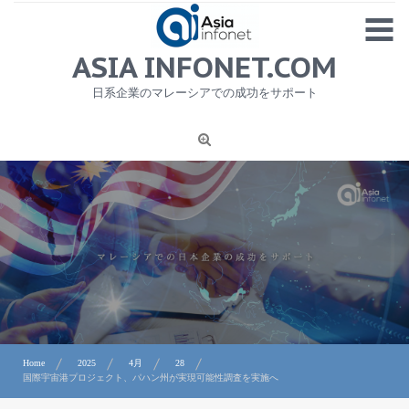
Skip
MENU
to
content
HOME
ASIA INFONET.COM
会社概要
日系企業のマレーシアでの成功をサポート
日本産食品輸出
ニュース
1
労務サービス
プライバシーポリシー及び著作権について
お問合せ
Home
2025
4月
28
国際宇宙港プロジェクト、パハン州が実現可能性調査を実施へ