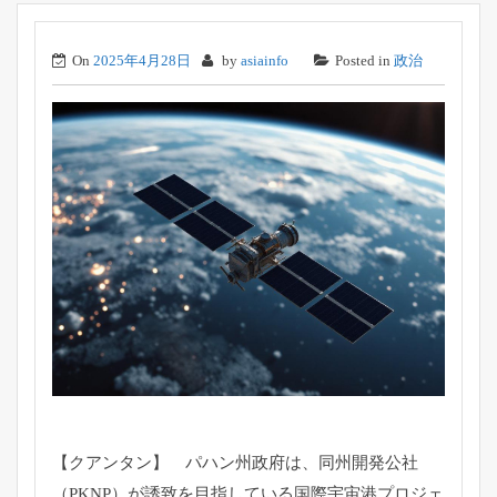
On
2025年4月28日
by
asiainfo
Posted in
政治
【クアンタン】 パハン州政府は、同州開発公社
（PKNP）
が誘致を目指している国際宇宙港プロジェ