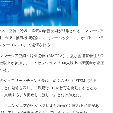
土木、空調・冷凍・
換気の最新技術が結集される「マレーシア
・冷凍・換気機博覧会2025（
マーベックス）」が9月9―12日
ンター（KLCC）で開催される。
マレーシア空調・冷凍協会（MACRA）、展示会運営会社のC.
0社以上が参加し、
50のセッションで160人以上の講演者が登壇
ている。
Mのジェフリー・チャン会長は、多くの学生がSTEM（
科学、
いことに懸念を表明。「
政府はSTEM教育を奨励するととも
国に貢献するよう促進してほしい」と付け加えた。
は、「
エンジニアがビジネスにより積極的に関わる必要があ
ンジニアリング分野を取り上げていきたい」
と述べた。