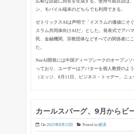
広範な話題に回答を生成する。
使用可能言語は
ン、モバイル端末のどちらでも利用できる。
ゼトリックスAIは声明で「
イスラムの価値にそ
スラム共同体向けAIだ」
とした。発表式でアハ
民、金融機関、
宗教団体などすべての関係者に
た。
NurAI開発には中国ディープシークのオープン
っており、
ユーザーはアバターを個人教授のよ
（エッジ、8月11日、ビジネス・トゥデー、ニュ
カールスバーグ、9月からビ
On
2025年8月15日
Posted in
経済