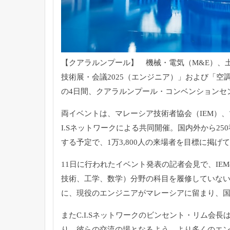
【クアラルンプール】 機械・電気（M&E）、
技術展・会議2025（
エンジニア）」および「空調
の4日間、クアラルンプール・
コンベンションセ
両イベントは、マレーシア技術者協会（IEM）、
I.Sネットワークによる共同開催。
国内外から25
する予定で、
1万3,800人の来場者を目標に掲げ
11日に行われたイベント発表の記者会見で、
IE
技術、工学、数学）
分野の科目を履修していな
に、
現役のエンジニアがマレーシアに留まり、
またC.I.Sネットワークのビンセント・リム会長
り、
彼らの交流の場となるよう、
より多くのエ