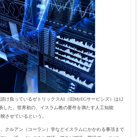
請け負っているゼトリックスAI（
旧MyEGサービシズ）は12
発表した。世界初の、
イスラム教の要件を満たす人工知能
反映させているという。
学、クルアン（
コーラン）
学などイスラムにかかわる事項まで