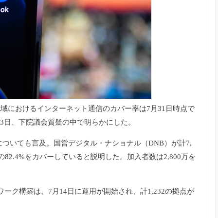
地域におけるインターネット通信のカバー率
は7月31日時点で
13日、下院議会質疑の中で明らかにした。
についても言及。
国営デジタル・ナショナル（DNB）が計7,
2.4%
をカバーしていると説明した。加入者数は2,
800万を
ワーク構築は、
7月14日に運用が開始され、計1,
232の拠点が