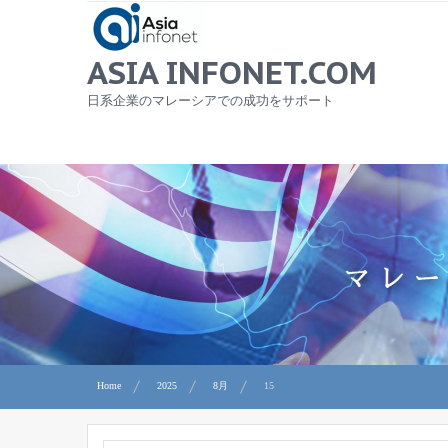
Skip
to
content
ASIA INFONET.COM
日系企業のマレーシアでの成功をサポート
Home
2025
8月
15