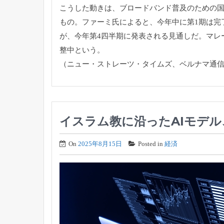
こうした動きは、ブロードバンド普及のための
もの。
ファーミ氏によると、今年中に第1期は完
が、
今年第4四半期に発表される見通しだ。
マレ
整中という。
（ニュー・ストレーツ・タイムズ、ベルナマ通信、
イスラム教に沿ったAIモデ
On
2025年8月15日
Posted in
経済