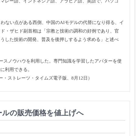
、マレー語、インドネシア語、アラビア語、
英語で、パソコ
ぐわない点がある西側、
中国のAIモデルの代替になり得る、イ
マド・ザヒド副首相は「
宗教と技術の調和の好例であり、官
こうした技術の開発、
普及を後押しするよう求める」と述べ
ソースノウハウ
を利用した。専門知識を学習したアバターを使
うに利用できる。
ー・
ストレーツ・タイムズ電子版、8月12日）
ールの販売価格を値上げへ