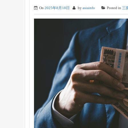
On
2025年8月18日
by
asiainfo
Posted in
三