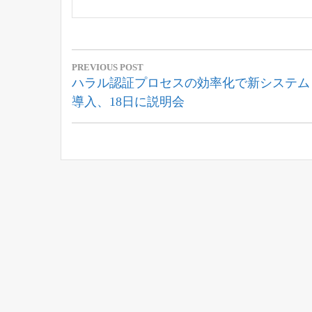
投
PREVIOUS POST
稿
Previous
ハラル認証プロセスの効率化で新システム
Post:
導入、18日に説明会
ナ
ビ
ゲ
ー
シ
ョ