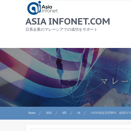
Skip
to
content
ASIA INFONET.COM
日系企業のマレーシアでの成功をサポート
Home
2025
8月
18
1MDB資金流用事件、総額29