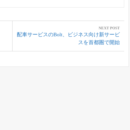
NEXT POST
Next
配車サービスのBolt、ビジネス向け新サービ
Post:
スを首都圏で開始