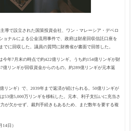
の主導で設立された国策投資会社、ワン・
マレーシア・デベロ
ナショナルによる公金流用事件で、
政府は財産回収信託口座を
れまでに回収した。
議員の質問に財務省が書面で回答した。
は今年7月末の時点で約422億リンギ
。
うち約154億リンギが財
67億リンギが回収資金からのもの。
約289億リンギが元本返
0億リンギ）
で、2039年まで返済が続けられる。50億リンギが
53億5,
000万リンギを移転した。元本、利子支払いに充当さ
協力が欠かせず、
裁判手続きもあるため、
まだ数年を要する複
14日）