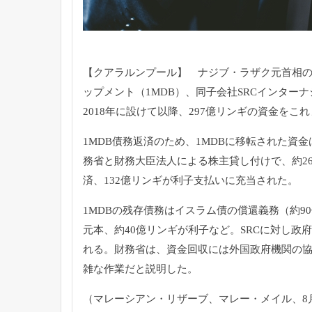
【クアラルンプール】 ナジブ・ラザク元首相
ップメント（1MDB）、
同子会社SRCインター
2018年に設けて以降、
297億リンギの資金をこ
1MDB債務返済のため、
1MDBに移転された資金
務省と財務大臣法人による株主貸し付け
で、約2
済、
132億リンギが利子支払いに充当された。
1MDBの残存債務はイスラム債の償還義務（約9
元本、
約40億リンギが利子など。SRCに対し政府は
れる。
財務省は、資金回収には外国政府機関の
雑な作業だと説明した。
（マレーシアン・リザーブ、マレー・メイル、8月