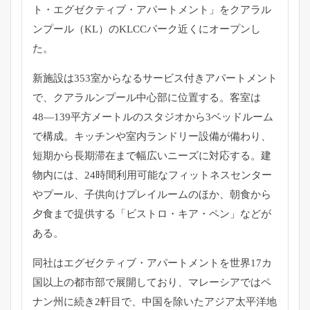
ト・エグゼクティブ・アパートメント」
をクアラル
ンプール（KL）
のKLCCパーク近くにオープンし
た。
新施設は353室からなるサービス付きアパートメント
で、
クアラルンプール中心部に位置する。客室は
48―
139平方メートルのスタジオから3ベッドルーム
で構成。
キッチンや室内ランドリー設備が備わり、
短期から長期滞在まで幅広いニーズに対応する。建
物内には、
24時間利用可能なフィットネスセンター
やプール、
子供向けプレイルームのほか、朝食から
夕食まで提供する「
ビストロ・キア・ペン」などが
ある。
同社はエグゼクティブ・
アパートメントを世界17カ
国以上の都市部で展開しており、
マレーシアではペ
ナン州に続き2軒目で、
中国を除いたアジア太平洋地