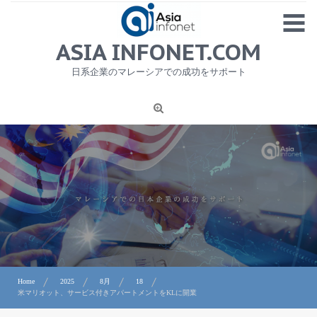
Skip
MENU
to
content
HOME
ASIA INFONET.COM
会社概要
日系企業のマレーシアでの成功をサポート
日本産食品輸出
ニュース
1
労務サービス
プライバシーポリシー及び著作権について
お問合せ
Home
2025
8月
18
米マリオット、サービス付きアパートメントをKLに開業