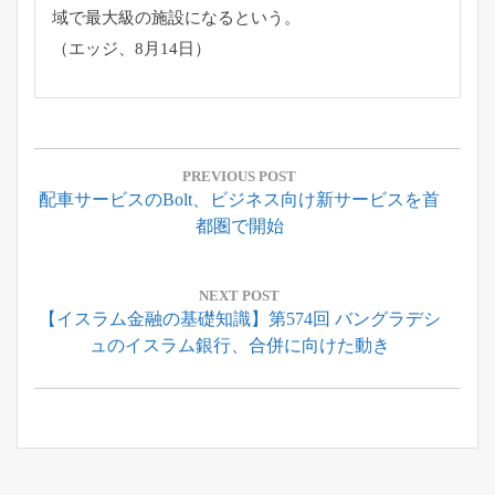
域で最大級の施設になるという。
（エッジ、8月14日）
投
稿
PREVIOUS POST
Previous
配車サービスのBolt、ビジネス向け新サービスを首
ナ
Post:
都圏で開始
ビ
ゲ
ー
NEXT POST
Next
【イスラム金融の基礎知識】第574回 バングラデシ
シ
Post:
ュのイスラム銀行、合併に向けた動き
ョ
ン