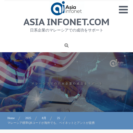
Skip
MENU
to
content
HOME
ASIA INFONET.COM
会社概要
日系企業のマレーシアでの成功をサポート
日本産食品輸出
ニュース
1
労務サービス
プライバシーポリシー及び著作権について
お問合せ
Home
2025
8月
25
マレーシア標準QRコードが海外でも、ペイネットとアントが提携