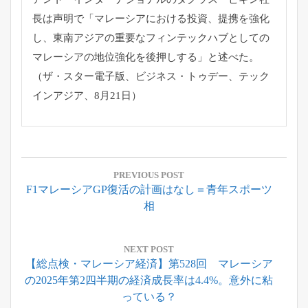
長は声明で「
マレーシアにおける投資、提携を強化
し、
東南アジアの重要なフィンテックハブとしての
マレーシアの地位強
化を後押しする」と述べた。
（ザ・スター電子版、ビジネス・トゥデー、テック
インアジア、
8月21日）
投
稿
PREVIOUS POST
Previous
F1マレーシアGP復活の計画はなし＝青年スポーツ
ナ
Post:
相
ビ
ゲ
ー
NEXT POST
Next
【総点検・マレーシア経済】第528回 マレーシア
シ
Post:
の2025年第2四半期の経済成長率は4.4%。意外に粘
ョ
っている？