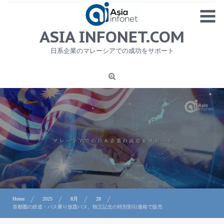
Skip
MENU
to
content
HOME
ASIA INFONET.COM
会社概要
日系企業のマレーシアでの成功をサポート
日本産食品輸出
ニュース
1
労務サービス
プライバシーポリシー及び著作権について
お問合せ
Home
2025
8月
28
首都圏の鉄道・バス乗り放題パス、独立記念の特別割引価格で販売