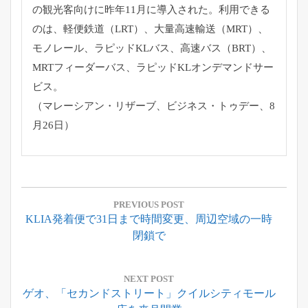
の観光客向けに昨年11月に導入され
た。利用できる
のは、軽便鉄道（LRT）、大量高速輸送（
MRT）、
モノレール、ラピッドKLバス、高速バス（BRT）、
MRTフィーダーバス、ラピッドKLオンデマンドサー
ビス。
（マレーシアン・リザーブ、ビジネス・トゥデー、8
月26日）
投
稿
PREVIOUS POST
Previous
KLIA発着便で31日まで時間変更、周辺空域の一時
ナ
Post:
閉鎖で
ビ
ゲ
ー
NEXT POST
Next
ゲオ、「セカンドストリート」クイルシティモール
シ