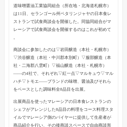
道味噌醤油工業協同組合（所在地・北海道札幌市）
は11日、
セランゴール州ペタリンジャヤの日本食レ
ストランで試食商談会を
開催した。
同協同組合がマ
レーシアで試食商談会を開催するのはこれが初めて
。
商談会に参加したのは▽岩田醸造（本社・札幌市）
▽渋谷醸造（
本社・中川郡本別町）▽服部醸造（本
社・二海郡八雲町）▽
福山醸造（本社・札幌市）
――の4社で、それぞれ▽紅一点▽
マルキュウ▽マル
ハチ▽トモエ――ブランドの味噌、
醤油及びそれら
をベースとした調味料全8品目を出展。
出展商品を使ったマレーシアの日本食レストランの
シェフがアレン
ジした8品目の料理をコース料理スタ
イルでマレーシア側のバイヤ
ーに提供して生産者が
商品紹介を行い、
その後商談スペースで自由商談形