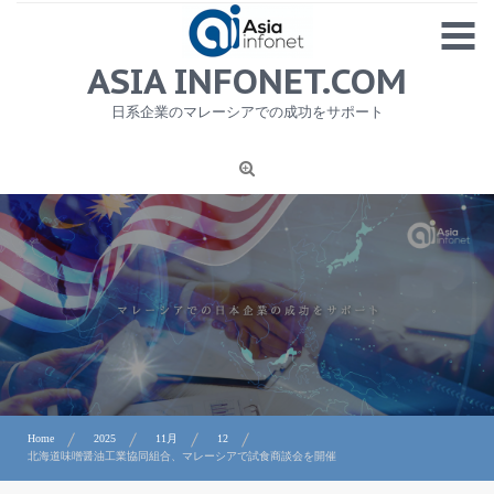
Skip
MENU
to
content
HOME
ASIA INFONET.COM
会社概要
日系企業のマレーシアでの成功をサポート
日本産食品輸出
ニュース
1
労務サービス
プライバシーポリシー及び著作権について
お問合せ
Home
2025
11月
12
北海道味噌醤油工業協同組合、マレーシアで試食商談会を開催