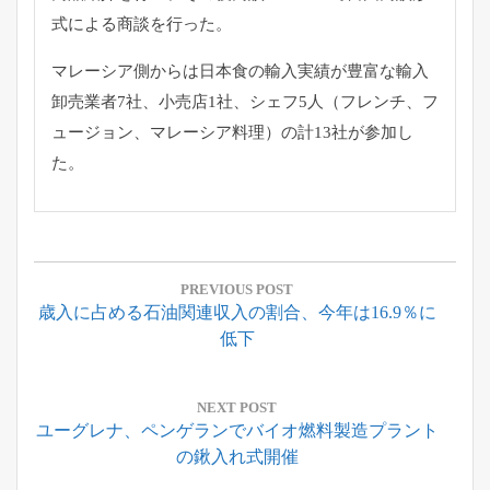
式による商談を行った。
マレーシア側からは日本食の輸入実績が豊富な輸入
卸売業者7社、
小売店1社、シェフ5人（フレンチ、フ
ュージョン、
マレーシア料理）の計13社が参加し
た。
投
稿
PREVIOUS POST
Previous
歳入に占める石油関連収入の割合、今年は16.9％に
ナ
Post:
低下
ビ
ゲ
ー
NEXT POST
Next
ユーグレナ、ペンゲランでバイオ燃料製造プラント
シ
Post:
の鍬入れ式開催
ョ