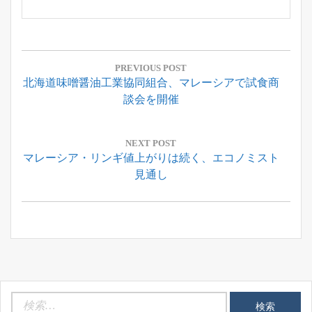
投
稿
PREVIOUS POST
Previous
北海道味噌醤油工業協同組合、マレーシアで試食商
ナ
Post:
談会を開催
ビ
ゲ
ー
NEXT POST
Next
マレーシア・リンギ値上がりは続く、エコノミスト
シ
Post:
見通し
ョ
ン
検