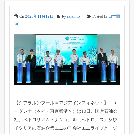
On
2025年11月12日
by
asiainfo
Posted in
日本関
係
【クアラルンプール＝アジアインフォネット】 ユ
ーグレナ（本社・東京都港区）は10日、国営石油会
社、
ペトロリアム・ナショナル（ペトロナス）
及び
イタリアの石油企業エニの子会社エニライブと、
ジ