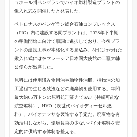
ョホール州ペンゲランでバイオ燃料製造プラントの
鍬入れ式を開
催したと発表した。
ペトロナスのペンゲラン総合石油コンプレックス
（PIC）
内に建設する同プラントは、
2028年下半期
の稼働開始に向けて順調に進捗しており、
今後プラ
ントの建設工事が本格化する見込み。
8日に行われた
鍬入れ式には在マレーシア日本国大使館の二瓶大輔
公使らが出席した。
原料には使用済み食用油や動物性油脂、
植物油の加
工過程で生じる残渣などの廃棄物を使用する。
年間
最大約65万トンの原料処理能力でSAF（
持続可能な
航空燃料）、HVO（次世代バイオディーゼル燃
料）、
バイオナフサを製造する予定だ。廃棄物を有
効活用しながら、
環境負荷の少ないバイオ燃料を安
定的に供給する体制を整える。