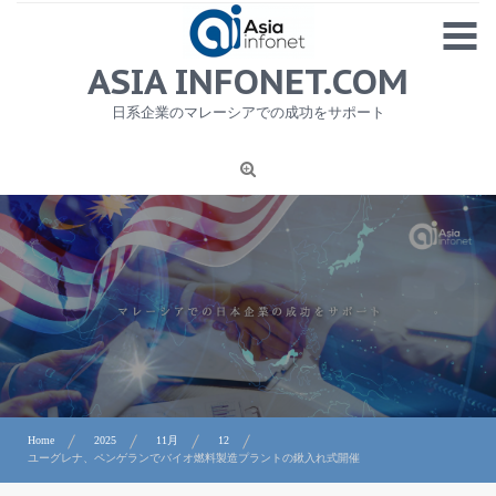
Skip
MENU
to
content
HOME
ASIA INFONET.COM
会社概要
日系企業のマレーシアでの成功をサポート
日本産食品輸出
ニュース
1
労務サービス
プライバシーポリシー及び著作権について
お問合せ
Home
2025
11月
12
ユーグレナ、ペンゲランでバイオ燃料製造プラントの鍬入れ式開催