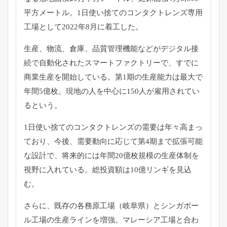
平方メートル。
1日使い捨てのコンタクトレンズ専用
工場として2022年8月に
着工した。
生産、物流、倉庫、
品質管理機能などがデジタル接
続で自動化されたスマートファクト
リーで、すでに
商業生産を開始している。
第1期の生産能力は最大で
年間5億枚。
現地の人を中心に150人が雇用されてい
るという。
1日使い捨てのコンタクトレンズの需要は年々高まっ
ており、
今後、需要動向に応じて第4期まで拡張可能
な設計で、
将来的には年間20億枚規模の生産体制を
視野に入れている。
総投資額は10億リンギを見込
む。
さらに、既存の各務原工場（岐阜県）
とシンガポー
ル工場の生産ラインを増強。
マレーシア工場と合わ