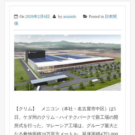
On
2026年2月6日
by
asiainfo
Posted in
日本関
係
【クリム】 メニコン（本社・名古屋市中区）は5
日、ケダ州のクリム・
ハイテクパークで新工場の開
所式を行った。マレーシア工場は、
グループ最大と
なる敷地面積20万平方メートル、
延床面積4万5,000