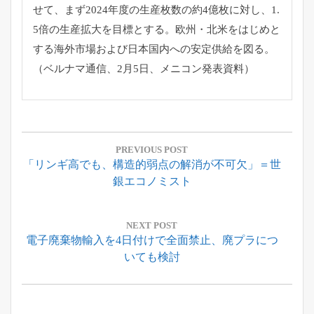
せて、
まず2024年度の生産枚数の約4億枚に対し、1.
5倍の生産拡大を目標とする。欧州・
北米をはじめと
する海外市場および日本国内への安定供給を図る。
（ベルナマ通信、2月5日、メニコン発表資料）
投
稿
PREVIOUS POST
Previous
「リンギ高でも、構造的弱点の解消が不可欠」＝世
ナ
Post:
銀エコノミスト
ビ
ゲ
ー
NEXT POST
Next
電子廃棄物輸入を4日付けで全面禁止、廃プラにつ
シ
Post:
いても検討
ョ
ン