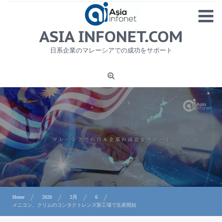
Skip
MENU
to
content
HOME
ASIA INFONET.COM
会社概要
日系企業のマレーシアでの成功をサポート
日本産食品輸出
ニュース
1
労務サービス
プライバシーポリシー及び著作権について
お問合せ
Home
2026
2月
6
メニコン、クリムのコンタクトレンズ新工場で生産開始