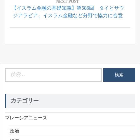
ゲ
NEXT POST
Next
【イスラム金融の基礎知識】第586回 タイとサウ
ー
Post:
ジアラビア、イスラム金融など分野で協力に合意
シ
ョ
ン
検
索:
カテゴリー
マレーシアニュース
政治