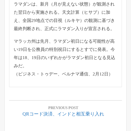
ラマダンは、新月（月が見えない状態）
が観測され
た翌日から実施される。天文計算（ヒサブ）に加
え、
全国29地点での目視（ルキヤ）の観測に基づき
最終判断され、
正式にラマダン入りが宣言される。
マラッカ州は先月、
ラマダン初日になる可能性が高
い19日を公務員の特別祝日にする
とすでに発表。今
年は18、
19日のいずれかがラマダン初日となる見込
みだ。
（ビジネス・トゥデー、ベルナマ通信、2月12日）
投
稿
PREVIOUS POST
Previous
QRコード決済、インドと相互乗り入れ
ナ
Post:
ビ