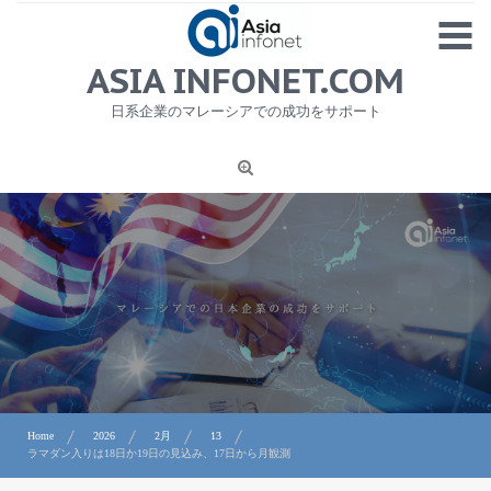
Skip
MENU
to
content
HOME
ASIA INFONET.COM
会社概要
日系企業のマレーシアでの成功をサポート
日本産食品輸出
ニュース
1
労務サービス
プライバシーポリシー及び著作権について
お問合せ
Home
2026
2月
13
ラマダン入りは18日か19日の見込み、17日から月観測