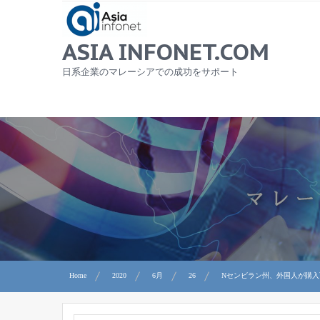
Skip
to
content
ASIA INFONET.COM
日系企業のマレーシアでの成功をサポート
Home
2020
6月
26
Nセンビラン州、外国人が購