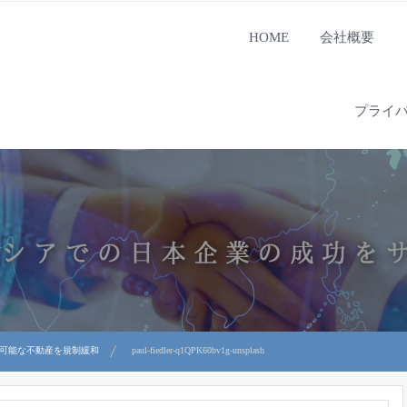
HOME
会社概要
プライ
入可能な不動産を規制緩和
paul-fiedler-q1QPK60bv1g-unsplash