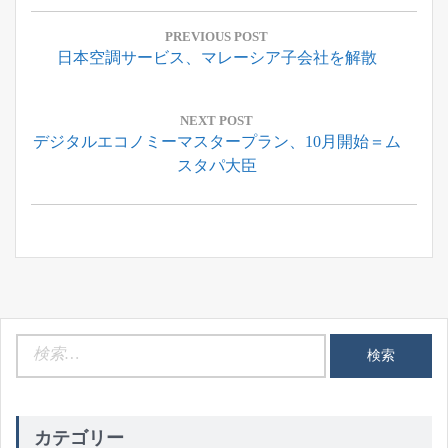
投
稿
PREVIOUS POST
Previous
日本空調サービス、マレーシア子会社を解散
ナ
Post:
ビ
ゲ
NEXT POST
Next
デジタルエコノミーマスタープラン、10月開始＝ム
ー
Post:
スタパ大臣
シ
ョ
ン
検
索:
カテゴリー