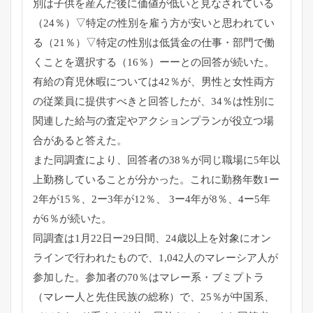
別は子供を産んだ後に価値が低いと見なされている
（
24％）▽特定の性別を雇う方が安いと思われてい
る（21％）▽
特定の性別は低賃金の仕事・部門で働
くことを選択する（16％）
ーーとの回答が続いた。
有給の育児休暇については42％が、
男性と女性両方
の従業員に提供すべきと回答したが、34％
は性別に
関連した給与の査定やアクションプランが役立つ場
合があ
ると答えた。
また同調査により、回答者の38％
が同じ職場に5年以
上勤務していることが分かった。
これに勤務年数1ー
2年が15％、2ー3年が12％、 3ー4年が8％、4ー5年
が6％が続いた。
同調査は1月22日ー29日間、
24歳以上を対象にオン
ラインで行われたもので、1,
042人のマレーシア人が
参加した。参加者の70％はマレー系・
ブミプトラ
（マレー人と先住民族の総称）で、25％が中国系、