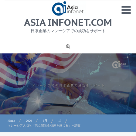
Skip
MENU
to
content
HOME
ASIA INFONET.COM
会社概要
日系企業のマレーシアでの成功をサポート
日本産食品輸出
ニュース
1
労務サービス
プライバシーポリシー及び著作権について
お問合せ
Home
2020
8月
17
マレーシア人42％「男女間賃金格差を感じる」＝調査