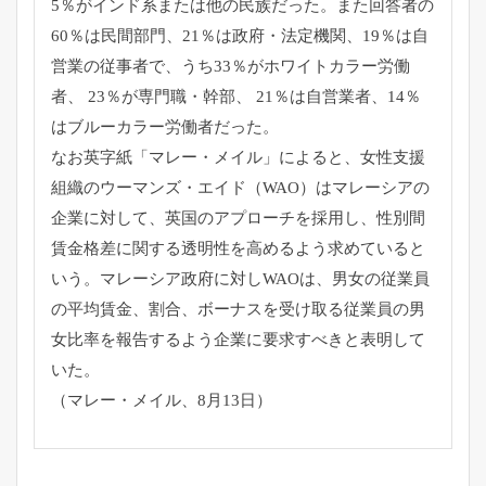
5％がインド系または他の民族だった。また回答者の
60％
は民間部門、21％は政府・法定機関、19％
は自
営業の従事者で、うち33％がホワイトカラー労働
者、 23％が専門職・幹部、 21％は自営業者、14％
はブルーカラー労働者だった。
なお英字紙「マレー・メイル」によると、
女性支援
組織のウーマンズ・エイド（WAO）
はマレーシアの
企業に対して、英国のアプローチを採用し、
性別間
賃金格差に関する透明性を高めるよう求めていると
いう。
マレーシア政府に対しWAOは、男女の従業員
の平均賃金、割合、
ボーナスを受け取る従業員の男
女比率を報告するよう企業に要求す
べきと表明して
いた。
（マレー・メイル、8月13日）