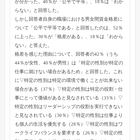
が分かった。40％が「公平で平等」、
18％は「わか
らない」と回答した。
しかし回答者自身の職場における男女間賃金格差に
ついて「
公平で平等である」と回答したのは、52％
に上った。30％が「
格差がある」、18％は「わから
ない」と答えた。
格差を感じた理由について、回答者の42％（うち
44％が女性、
40％が男性）は「
特定の性別が特定の
仕事に就けない場合があるため」と回答した。
これ
に▽
特定の性別は特定の環境で働くことが出来ない
場合がある（37％
）▽特定の性別は特定の役割・
仕
事にとって価値があると見なされている（33％）▽
特定の性別はリーダーシップの役割を実行できない
と見なされてい
る（30％）▽特定の性別は仕事より
も個人の生活を優先する（
28％）▽特定の性別はワ
ークライフバランスを要求する（26％
）▽特定の性