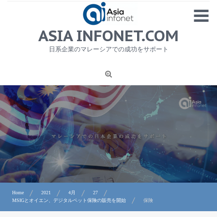
Skip
MENU
to
content
HOME
ASIA INFONET.COM
会社概要
日系企業のマレーシアでの成功をサポート
日本産食品輸出
ニュース
1
労務サービス
プライバシーポリシー及び著作権について
お問合せ
Home
2021
4月
27
MSIGとオイエン、デジタルペット保険の販売を開始
保険