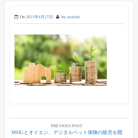
On
2021年4月27日
by
asiainfo
投
稿
PREVIOUS POST
Previous
MSIGとオイエン、デジタルペット保険の販売を開
ナ