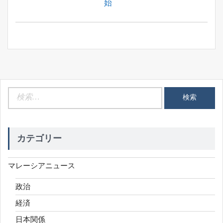
Post:
始
ビ
ゲ
ー
シ
ョ
ン
検
索:
カテゴリー
マレーシアニュース
政治
経済
日本関係