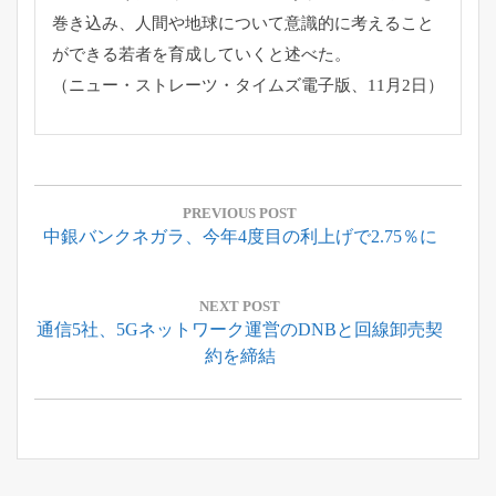
巻き込み、
人間や地球について意識的に考えること
ができる若者を育成してい
くと述べた。
（ニュー・ストレーツ・タイムズ電子版、11月2日）
投
稿
PREVIOUS POST
Previous
中銀バンクネガラ、今年4度目の利上げで2.75％に
ナ
Post:
ビ
ゲ
NEXT POST
Next
通信5社、5Gネットワーク運営のDNBと回線卸売契
ー
Post:
約を締結
シ
ョ
ン