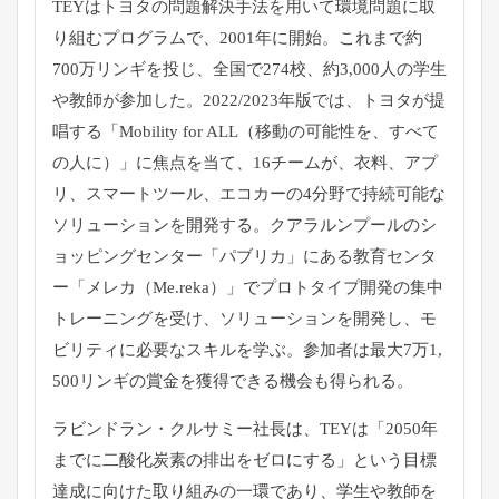
TEYはトヨタの問題解決手法を用いて環境問題に取
り組むプログ
ラムで、2001年に開始。これまで約
700万リンギを投じ、
全国で274校、約3,000人の学生
や教師が参加した。
2022/2023年版では、トヨタが提
唱する「
Mobility for ALL（移動の可能性を、すべて
の人に）」に焦点を当て、
16チームが、衣料、アプ
リ、スマートツール、
エコカーの4分野で持続可能な
ソリューションを開発する。
クアラルンプールのシ
ョッピングセンター「パブリカ」
にある教育センタ
ー「メレカ（Me.reka）」
でプロトタイプ開発の集中
トレーニングを受け、
ソリューションを開発し、モ
ビリティに必要なスキルを学ぶ。
参加者は最大7万1,
500リンギの賞金を獲得できる機会も得られる。
ラビンドラン・クルサミー社長は、TEYは「
2050年
までに二酸化炭素の排出をゼロにする」
という目標
達成に向けた取り組みの一環であり、
学生や教師を