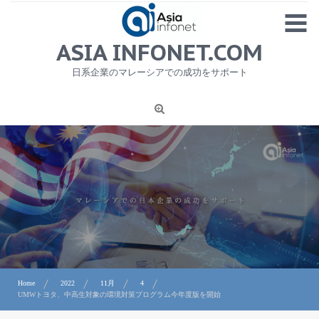
Skip
MENU
to
content
HOME
ASIA INFONET.COM
会社概要
日系企業のマレーシアでの成功をサポート
日本産食品輸出
ニュース
1
労務サービス
プライバシーポリシー及び著作権について
お問合せ
Home
2022
11月
4
UMWトヨタ、中高生対象の環境対策プログラム今年度版を開始