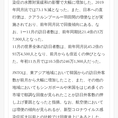
染症の水際対策緩和の影響で大幅に増加した。
2019
年同月比では73.1％減となった。また、
日本への直
行便は、
クアラルンプールー羽田間の増便などが実
施されており、
前年同月比で回復傾向にある。な
お、1ー11月の訪日者数は、
前年同期比21.4倍の3万
7,900人となった。
11月の世界全体の訪日者数は、前年同月比45.
2倍の
93万4,500人となり、
前月からも倍近くの伸びとなっ
た。年初11カ月では10.
5倍の246万1,900人だった。
JNTOは、
東アジア地域において韓国からの訪日外客
数が前月から大幅に増加
したこと、また、
その他の
地域においてもシンガポールや米国をはじめ多くの
市場で
順調な回復が見られたことが訪日外客数の押
し上げ要因となったと
指摘。なお、航空便において
は増便の傾向が見られるが、
新型コロナウイルス感
染症拡大以前との比較では回復途上にあると
した。