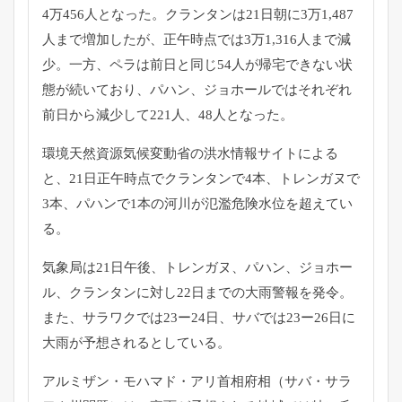
4万456人となった。
クランタンは21日朝に3万1,487
人まで増加したが、
正午時点では3万1,316人まで減
少。一方、
ペラは前日と同じ54人が帰宅できない状
態が続いており、
パハン、ジョホールではそれぞれ
前日から減少して221人、
48人となった。
環境天然資源気候変動省の洪水情報サイトによる
と、
21日正午時点でクランタンで4本、トレンガヌで
3本、
パハンで1本の河川が氾濫危険水位を超えてい
る。
気象局は21日午後、トレンガヌ、パハン、ジョホー
ル、
クランタンに対し22日までの大雨警報を発令。
また、
サラワクでは23ー24日、
サバでは23ー26日に
大雨が予想されるとしている。
アルミザン・モハマド・アリ首相府相（サバ・サラ