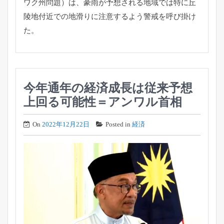
ワク州問題）
は、
豪雨が予想される地域では特に丘
陵地付近での地滑りに注意するよ
う警戒を呼び掛け
た。
今年通年の経済成長は従来予想
上回る可能性＝アンワル首相
On
2022年12月22日
Posted in
経済