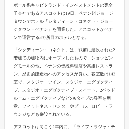
ポール系キャピタランド・
インベストメントの完全
子会社であるアスコットは19日、
ペナン州ジョージ
タウンでホテル「シタディーン・コネクト・
ジョー
ジタウン・ペナン」を開業した。
アスコットがペナ
ンで運営する3カ所目のホテルとなる。
「シタディーン・コネクト」は、
戦前に建設された2
階建ての建物内にオープンしたもので、
ショッピン
グモールの他、ペナンの伝統料理店や高級レストラ
ン、
歴史的建造物へのアクセスが良い。客室数は143
室で、
スタジオ・ツイン、スタジオ・エグゼクティ
ブ、スタジオ・
エグゼクティブ・スイート、2ベッド
ルーム・
エグゼクティブなどの6タイプの客室を用
意、フィットネス・
センターやプール、ロビー・ラ
ウンジなども併設されている。
アスコットは向こう2年内に、「ライフ・ラジャ・チ