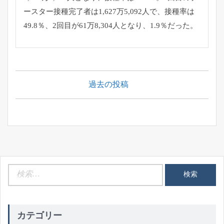
ースター接種完了者は1,627万5,092人で、接種率は
49.8％、2回目が61万8,304人となり、1.9％だった。
投
稿
過去の投稿
ナ
ビ
ゲ
ー
シ
ョ
検
ン
索:
カテゴリー