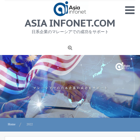
Skip
MENU
to
content
HOME
ASIA INFONET.COM
会社概要
日系企業のマレーシアでの成功をサポート
日本産食品輸出
ニュース
1
労務サービス
プライバシーポリシー及び著作権について
お問合せ
Home
2022