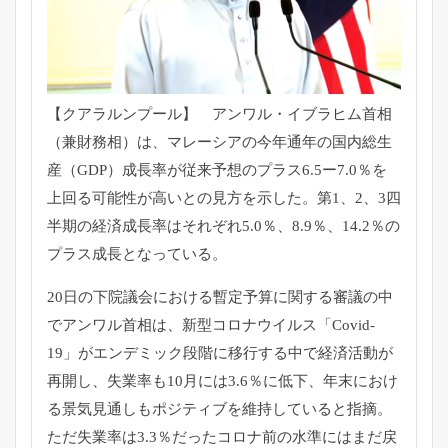
【クアラルンプール】 アンワル・イブラヒム首相
（兼財務相）は、
マレーシアの今年通年の国内総生
産（GDP）
成長率が従来予想のプラス6.5ー7.0％
を
上回る可能性が高いとの見方を示した。第1、2、
3四
半期の経済成長率はそれぞれ5.0％、8.9％、14.2％
の
プラス成長となっている。
20日の下院議会における暫定予算に関する審議の中
でアンワル首
相は、新型コロナウイルス「Covid-
19」
がエンデミック段階に移行する中で経済活動が
再開し、
失業率も10月には3.6％に低下、
年末におけ
る景気見通しもポジティブを維持していると指摘。
ただ失業率は3.3％
だったコロナ前の水準にはまだ戻