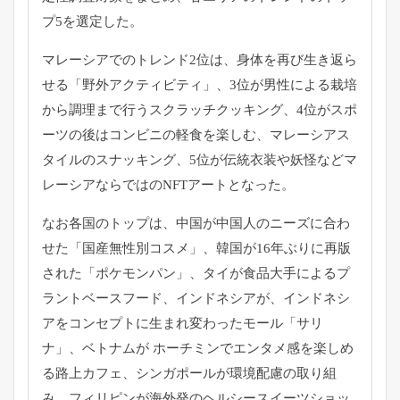
プ5を選定した。
マレーシアでのトレンド2位は、身体を再び生き返ら
せる「野外アクティビティ」、3位が男性による栽培
から調理まで行うスクラッチクッキング、4位がスポ
ーツの後はコンビニの軽食を楽しむ、マレーシアス
タイルのスナッキング、5位が伝統衣装や妖怪などマ
レーシアならではのNFTアートとなった。
なお各国のトップは、中国が中国人のニーズに合わ
せた「国産無性別コスメ」、韓国が16年ぶりに再版
された「ポケモンパン」、タイが食品大手によるプ
ラントベースフード、インドネシアが、インドネシ
アをコンセプトに生まれ変わったモール「サリ
ナ」、ベトナムが ホーチミンでエンタメ感を楽しめ
る路上カフェ、シンガポールが環境配慮の取り組
み、フィリピンが海外発のヘルシースイーツショッ