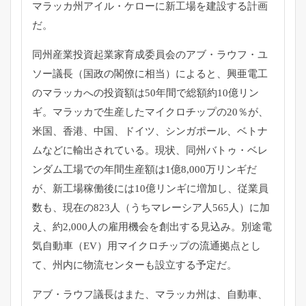
マラッカ州アイル・
ケローに新工場を建設する計画
だ。
同州産業投資起業家育成委員会のアブ・ラウフ・ユ
ソー議長（
国政の閣僚に相当）によると、
興亜電工
のマラッカへの投資額は50年間で総額約10億リン
ギ。
マラッカで生産したマイクロチップの20％が、
米国、香港、
中国、ドイツ、シンガポール、ベトナ
ムなどに輸出されている。
現状、同州バトゥ・ベレ
ンダム工場での年間生産額は1億8,
000万リンギだ
が、新工場稼働後には10億リンギに増加し、
従業員
数も、現在の823人（うちマレーシア人565人）
に加
え、約2,000人の雇用機会を創出する見込み。
別途電
気自動車（EV）用マイクロチップの流通拠点とし
て、
州内に物流センターも設立する予定だ。
アブ・ラウフ議長はまた、マラッカ州は、自動車、