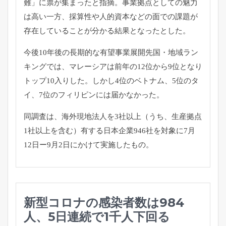
難」に票が集まったと指摘。
事業拠点としての魅力
は高い一方、
採算性や人的資本などの面での課題が
存在していることが分かる結
果となったとした。
今後10年後の長期的な有望事業展開先国・地域ラン
キングでは、
マレーシアは前年の12位から9位となり
トップ10入りした。
しかし4位のベトナム、5位のタ
イ、
7位のフィリピンには届かなかった。
同調査は、海外現地法人を3社以上（うち、
生産拠点
1社以上を含む）
有する日本企業946社を対象に7月
12日ー9月2日にかけて実
施したもの。
新型コロナの感染者数は984
人、5日連続で1千人下回る