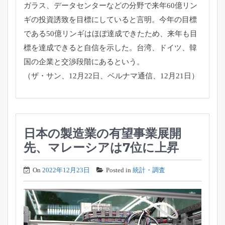
ガラス、
データセンターなどの分野で来年60億リン
ギの投資誘致を目標に
していると言明。
今年の目標
である50億リンギはほぼ達成できたため、
来年も目
標を達成できると自信を示した。台湾、ドイツ、
韓
国の企業と交渉段階にあるという。
（ザ・サン、12月22日、ベルナマ通信、12月21日）
日本の製造業の有望事業展開
先、マレーシアは7位に上昇
On
2022年12月23日
Posted in
統計・調査