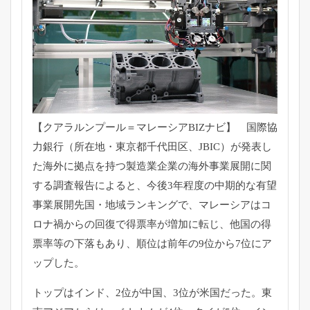
【クアラルンプール＝マレーシアBIZナビ】 国際協
力銀行（所在地・東京都千代田区、JBIC）
が発表し
た海外に拠点を持つ製造業企業の海外事業展開に関
する調
査報告によると、今後3年程度の中期的な有望
事業展開先国・
地域ランキングで、
マレーシアはコ
ロナ禍からの回復で得票率が増加に転じ、
他国の得
票率等の下落もあり、
順位は前年の9位から7位にア
ップした。
トップはインド、2位が中国、3位が米国だった。
東