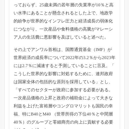
っておらず、
25歳未満の若年層の失業率が10％
と高
い水準にあることが懸念されるとした上で、
地政学
的紛争が世界的なインフレ圧力と経済成長の弱体化
につなが
り、
一次産品や食料価格の高騰がマレーシ
ア人の生活費に悪影響を及ぼ
していると述べた。
その上でアンワル首相は、国際通貨基金（IMF）
が
世界経済の成長率について2022年の3.2％
から2023年
には2.7％
に減速すると予測していることに言及。「
こうした世界的な影響に対処するために、
連邦政府
は国家全体の包括的な原則を採用している」とし、
「
すべてのセクターが政府に参加する必要がある。
一次産品価格の上昇と政府の補助金によって大きな
利益を上げた富
裕層やコングロマリットも国民の幸
福、特にB40とM40 （世帯所得の下位40％と中間層
40％）
のグループと零細商売の向上に貢献する必要