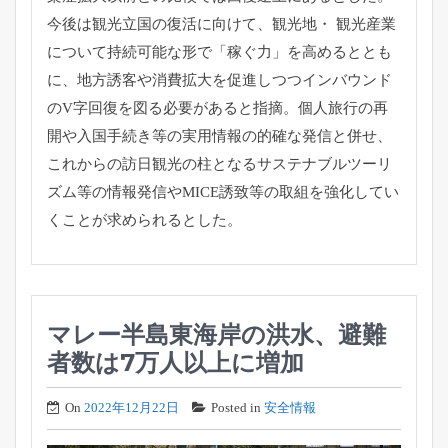
今後は観光立国の復活に向けて、観光地・ 観光産業
について持続可能な形で「稼ぐ力」を高めるととも
に、
地方誘客や消費拡大を促進しつつインバウンド
のV字回復を図る必
要があると指摘。
個人旅行の再
開や入国手続き等の実用情報の的確な発信と併せ、
これからの訪日観光の柱となるサステナブルツーリ
ズム等の情報発
信やMICE誘致等の取組を強化してい
くことが求められるとした
。
マレー半島東海岸の洪水、避難
者数は7万人以上に増加
On
2022年12月22日
Posted in
安全情報