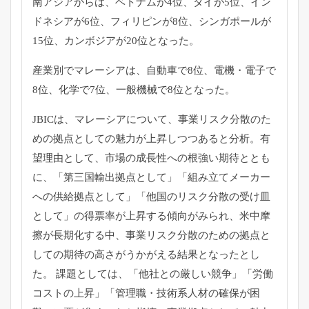
南アジアからは、ベトナムが4位、タイが5位、
イン
ドネシアが6位、フィリピンが8位、シンガポールが
15位、
カンボジアが20位となった。
産業別でマレーシアは、自動車で8位、電機・電子で
8位、
化学で7位、一般機械で8位となった。
JBICは、マレーシアについて、
事業リスク分散のた
めの拠点としての魅力が上昇しつつあると分析
。有
望理由として、市場の成長性への根強い期待ととも
に、「
第三国輸出拠点として」「組み立てメーカー
への供給拠点として」
「他国のリスク分散の受け皿
として」
の得票率が上昇する傾向がみられ、米中摩
擦が長期化する中、
事業リスク分散のための拠点と
しての期待の高さがうかがえる結果
となったとし
た。 課題としては、「他社との厳しい競争」「労働
コストの上昇」「
管理職・技術系人材の確保が困