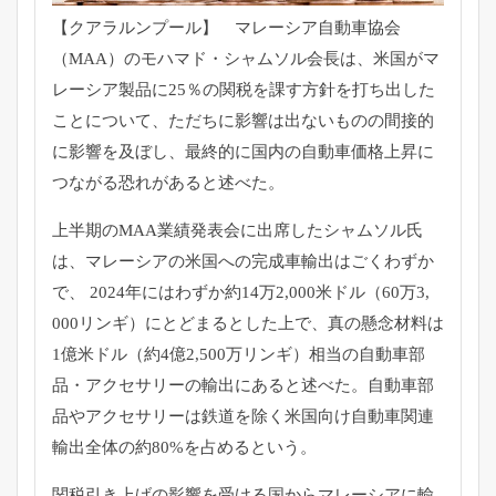
【クアラルンプール】 マレーシア自動車協会
（MAA）のモハマド・シャムソル会長は、
米国がマ
レーシア製品に25％
の関税を課す方針を打ち出した
ことについて、
ただちに影響は出ないものの間接的
に影響を及ぼし、
最終的に国内の自動車価格上昇に
つながる恐れがあると述べた。
上半期のMAA業績発表会に出席したシャムソル氏
は、
マレーシアの米国への完成車輸出はごくわずか
で、 2024年にはわずか約14万2,000米ドル（60万3,
000リンギ）にとどまるとした上で、
真の懸念材料は
1億米ドル（約4億2,500万リンギ）
相当の自動車部
品・アクセサリーの輸出にあると述べた。
自動車部
品やアクセサリーは鉄道を除く米国向け自動車関連
輸出全
体の約80%を占めるという。
関税引き上げの影響を受ける国からマレーシアに輸