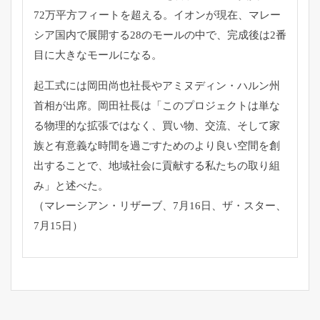
72万平方フィートを超える。
イオンが現在、マレー
シア国内で展開する28のモールの中で、
完成後は2番
目に大きなモールになる。
起工式には岡田尚也社長やアミヌディン・ハルン州
首相が出席。
岡田社長は「このプロジェクトは単な
る物理的な拡張ではなく、
買い物、交流、
そして家
族と有意義な時間を過ごすためのより良い空間を創
出する
ことで、地域社会に貢献する私たちの取り組
み」と述べた。
（マレーシアン・リザーブ、7月16日、ザ・スター、
7月15日）