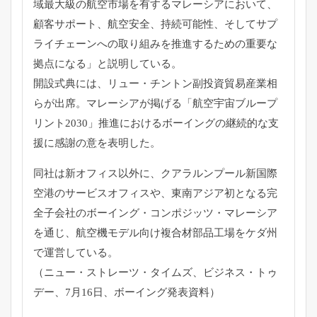
域最大級の航空市場を有するマレーシアにおいて、
顧客サポート、航空安全、持続可能性、
そしてサプ
ライチェーンへの取り組みを推進するための重要な
拠点
になる」と説明している。
開設式典には、リュー・チントン副投資貿易産業相
らが出席。
マレーシアが掲げる「航空宇宙ブループ
リント2030」
推進におけるボーイングの継続的な支
援に感謝の意を表明した。
同社は新オフィス以外に、
クアラルンプール新国際
空港のサービスオフィスや、
東南アジア初となる完
全子会社のボーイング・コンポジッツ・
マレーシア
を通じ、
航空機モデル向け複合材部品工場をケダ州
で運営している。
（ニュー・ストレーツ・タイムズ、ビジネス・トゥ
デー、
7月16日、ボーイング発表資料）