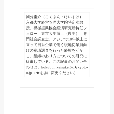
國分圭介（こくぶん・けいすけ）
京都大学経営管理大学院特定准教
授、
機械振興協会経済研究所特任フ
ェロー、東京大学博士（農学）、
専
門社会調査士。
アジアで10年以上に
亘って日系企業で働く現地従業員向
けの意識
調査を行った経験を活か
し、
組織のあり方についての研究に
従事している。この記事のお問い合
わせは、kokubun.keisuke.
6x★kyoto-
u.jp（★を@に変更ください）