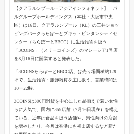
【クアラルンプール＝アジアインフォネット】 パ
ルグループホールディングス（本社・大阪市中央
区）は16日、
クアラルンプール（KL）
の三井ショッ
ピングパークららぽーとブキッ・
ビンタンシティセ
ンター（ららぽーとBBCC）
に生活雑貨を扱う
「3COINS」（スリーコインズ）
のマレーシア1号店
を8月16日に開業すると発表した。
「3COINSららぽーとBBCC店」
は売り場面積約129
坪で、生活雑貨・服飾雑貨を主に扱う。
営業時間は
10ー22時。
3COINSは300円雑貨を中心にした品揃えで若い女性
らに人
気で、国内に359店舗（7月16日現在）を構え
ている。
近年は食品を扱う店舗や、男性向けの店舗
を増やしたり、
今月は香港にも初出店するなど新た