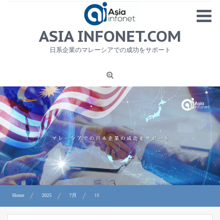
Skip
MENU
to
content
HOME
ASIA INFONET.COM
会社概要
日系企業のマレーシアでの成功をサポート
日本産食品輸出
ニュース
1
労務サービス
プライバシーポリシー及び著作権について
お問合せ
Home
2025
7月
18