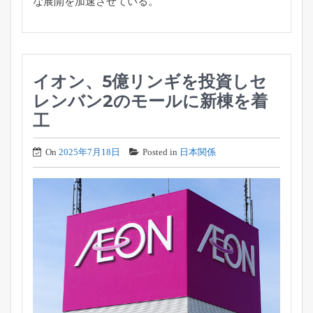
な展開を加速させている。
イオン、5億リンギを投資しセ
レンバン2のモールに新棟を着
工
On
2025年7月18日
Posted in
日本関係