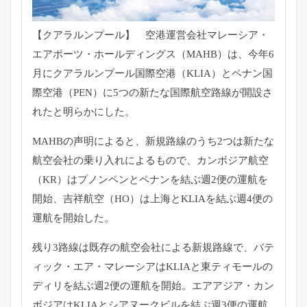
【クアラルンプール】 空港運営会社マレーシア・
エアポーツ・ホールディングス（
MAHB）は、今年6
月にクアラルンプール国際空港（KLIA）
とペナン国
際空港（PEN）
に5つの新たな国際航空路線が開設さ
れたと明らかにした。
MAHBの声明によると、
新規路線のうち2つは新たな
航空会社の乗り入れによるもので、
カンボジア航空
（KR）
はプノンペンとペナンを結ぶ週2便の運航を
開始、吉祥航空（
HO）は上海とKLIAを結ぶ週4便の
運航を開始した。
残り3路線は既存の航空会社による新規路線で、バテ
ィック・
エア・
マレーシアはKLIAと東ティモールの
ディリを結ぶ週2便の運航
を開始。エアアジア・
カン
ボジアはKLIAとシアヌークビルを結ぶ週3便の運航