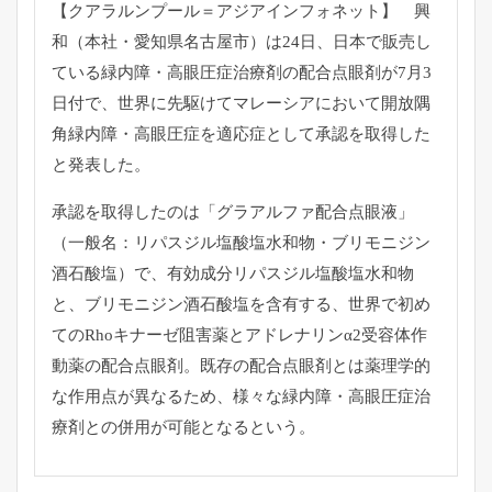
【クアラルンプール＝アジアインフォネット】 興
和（本社・愛知県名古屋市）は24日、
日本で販売し
ている緑内障・
高眼圧症治療剤の配合点眼剤が7月3
日付で、
世界に先駆けてマレーシアにおいて開放隅
角緑内障・
高眼圧症を適応症として承認を取得した
と発表した。
承認を取得したのは「グラアルファ配合点眼液」
（一般名：
リパスジル塩酸塩水和物・ブリモニジン
酒石酸塩）で、
有効成分リパスジル塩酸塩水和物
と、
ブリモニジン酒石酸塩を含有する、
世界で初め
てのRhoキナーゼ阻害薬とアドレナリンα2受容体作
動薬の配合点眼剤。
既存の配合点眼剤とは薬理学的
な作用点が異なるため、
様々な緑内障・高眼圧症治
療剤との併用が可能となるという。