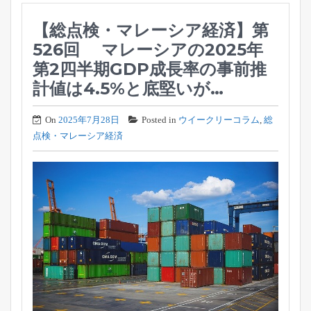
【総点検・マレーシア経済】第
526回 マレーシアの2025年
第2四半期GDP成長率の事前推
計値は4.5%と底堅いが…
On
2025年7月28日
Posted in
ウイークリーコラム
,
総
点検・マレーシア経済