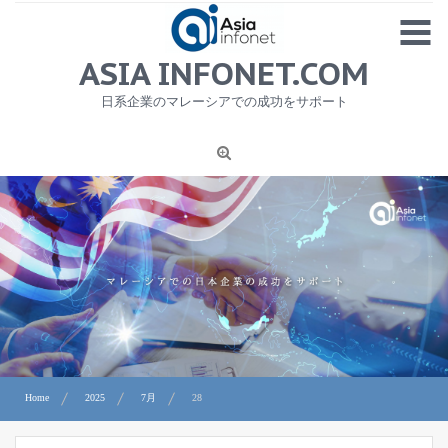
Skip
MENU
to
content
HOME
ASIA INFONET.COM
会社概要
日系企業のマレーシアでの成功をサポート
日本産食品輸出
ニュース
1
労務サービス
プライバシーポリシー及び著作権について
お問合せ
Home
2025
7月
28