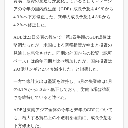
貿易、
投資の見通しが悪化しているとしてマレーシ
アの今年の国内総生産
（GDP）成長予想を4.9％から
4.3％へ下方修正した。
来年の成長予想も4.8％から
4.2％へ修正した。
ADBは23日公表の報告で「
第1四半期のGDP成長は
堅調だったが、
米国による関税措置が輸出と投資の
見通しを悪化させた。
同期の外国からの投資（認可
ベース）
は前年同期と比べ増加したが、国内投資は
293億リンギと27.
4％減少した」と指摘した。
一方で家計支出は堅調を維持し、5月の失業率は1月
の3.1％
から3.0％へ低下しており、
労働市場は強靭
さを維持していると述べた。
ADBは東南アジア全体の今年と来年のGDPについて
も、
増大する貿易上の不透明を理由に、成長予想を
下方修正した。