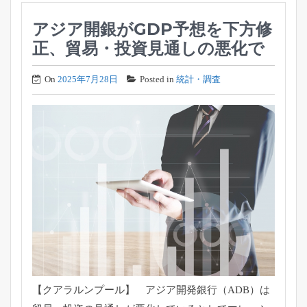
アジア開銀がGDP予想を下方修
正、貿易・投資見通しの悪化で
On
2025年7月28日
Posted in
統計・調査
【クアラルンプール】 アジア開発銀行（ADB）は