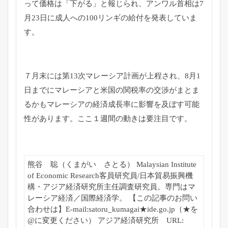
って価格は「下がる」と報じられ、アンワル首相は7
月23日に成人への100リンギの給付を発表していま
す。
７月末には第13次マレーシア計画が上程され、8月1
日までにマレーシアと米国の関税率の交渉がまとま
るかもマレーシアの経済成長率に影響を及ぼす可能
性があります。ここ１週間の動きは要注目です。
熊谷 聡（くまがい さとる） Malaysian Institute
of Economic Research客員研究員/日本貿易振興機
構・アジア経済研究所主任調査研究員。専門はマ
レーシア経済／国際経済学。 【この記事のお問い
合わせは】E-mail:satoru_kumagai★ide.go.jp（★を
@に変更ください） アジア経済研究所 URL: