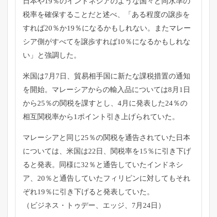
日本や19％
のインドネシアのような国々と同水準の
税率を確保することだと述
べ、「ある程度の譲歩を
すれば20％か19％
になるかもしれない。
またマレー
シア側がすべてを譲歩すれば10％
になるかもしれな
い」と強調した。
米国は7月7日、貿易相手国に新たな課税措置の通知
を開始。
マレーシアからの輸入品については8月1日
から25％
の関税を課すとし、4月に発表した24％
の
相互関税率から1ポイント引き上げられていた。
マレーシアと同じ25％の関税を通告されていた日本
については、
米国は22日、関税率を15％に引き下げ
ると発表。同様に32％
と通告していたインドネシ
ア、20％
と通告していたフィリピンに対してもそれ
ぞれ19％
に引き下げると発表していた。
（ビジネス・トゥデー、エッジ、7月24日）