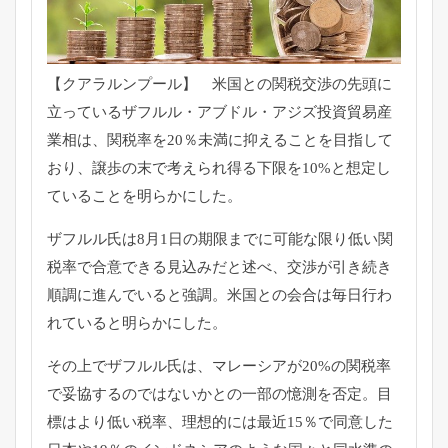
【クアラルンプール】 米国との関税交渉の先頭に
立っているザフルル・アブドル・
アジズ投資貿易産
業相は、関税率を20％
未満に抑えることを目指して
おり、
譲歩の末で考えられ得る下限を10%
と想定し
ていることを明らかにした。
ザフルル氏は8月1日の期限までに可能な限り低い関
税率で合意で
きる見込みだと述べ、交渉が引き続き
順調に進んでいると強調。
米国との会合は毎日行わ
れていると明らかにした。
その上でザフルル氏は、マレーシアが20%
の関税率
で妥協するのではないかとの一部の憶測を否定。
目
標はより低い税率、理想的には最近15％
で同意した