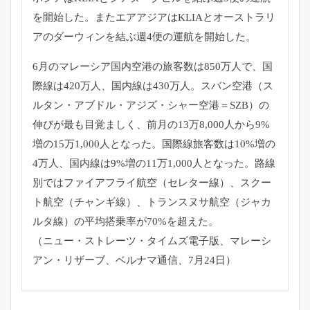
を開始
した。
またエアアジアはKLIAとオーストラリ
アのダーウィンを結ぶ週
4便の運航を開始した。
6月のマレーシア国内空港の旅客数は850万人で、
国
際線は420万人、国内線は430万人。スバン空港（
ス
ルタン・アブドル・アジズ・シャー空港＝SZB）
の
伸びが最も目覚ましく、前月の13万8,000人から9%
増の15万1,000人となった。国際線旅客数は10%
増の
4万人、国内線は9%増の11万1,000人となった。
路線
別ではファイアフライ航空（セレター線）、スクー
ト航空（
チャンギ線）、トランスヌサ航空（ジャカ
ルタ線）
の平均搭乗率が70%を超えた。
（ニュー・ストレーツ・タイムズ電子版、マレーシ
アン・
リザーブ、ベルナマ通信、7月24日）