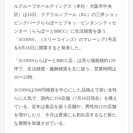
ルグループホールディングス（本社・大阪市中央
区）は16日、
クアラルンプール（KL）
の三井ショッ
ピングパークららぽーとブキッ・
ビンタンシティセ
ンター（ららぽーとBBCC）
に生活雑貨を扱う
「3COINS」（スリーコインズ）
のマレーシア1号店
を8月16日に開業すると発表した。
「3COINSららぽーとBBCC店」
は売り場面積約129
坪で、生活雑貨・服飾雑貨を主に扱う。
営業時間は
10ー22時。
3COINSは300円雑貨を中心にした品揃えで若い女性
らに人
気で、国内に359店舗（7月16日現在）を構え
ている。
近年は食品を扱う店舗や、男性向けの店舗
を増やしたり、
今月は香港にも初出店するなど新た
な展開を加速させている。