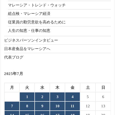
マレーシア・トレンド・ウォッチ
総点検・マレーシア経済
従業員の勤労意欲を高めるために
人生の知恵・仕事の知恵
ビジネスパーソンインタビュー
日本産食品をマレーシアへ
代表ブログ
2025年7月
月
火
水
木
金
土
日
1
2
3
4
5
6
7
8
9
10
11
12
13