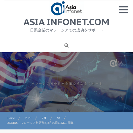
Skip
MENU
to
content
HOME
ASIA INFONET.COM
会社概要
日系企業のマレーシアでの成功をサポート
日本産食品輸出
ニュース
1
労務サービス
プライバシーポリシー及び著作権について
お問合せ
Home
2025
7月
18
3COINS、マレーシア初店舗を8月16日にKLに開業