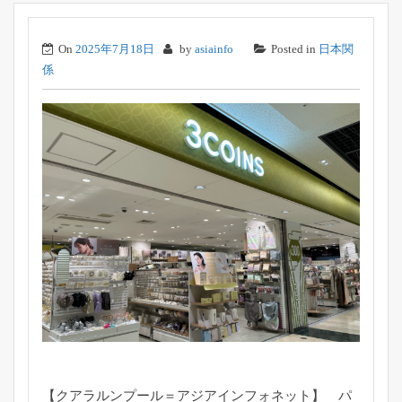
On
2025年7月18日
by
asiainfo
Posted in
日本関
係
【クアラルンプール＝アジアインフォネット】 パ