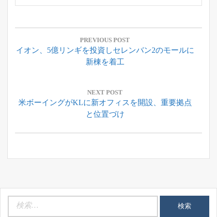
投
稿
PREVIOUS POST
Previous
イオン、5億リンギを投資しセレンバン2のモールに
ナ
Post:
新棟を着工
ビ
ゲ
ー
NEXT POST
Next
米ボーイングがKLに新オフィスを開設、重要拠点
シ
Post:
と位置づけ
ョ
ン
検
索: