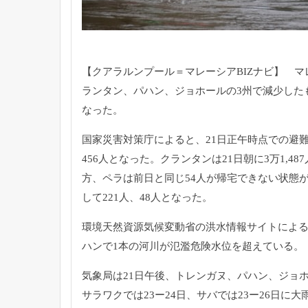
【クアラルンプール＝マレーシアBIZナビ】 
ランタン、パハン、ジョホールの3州で減少した
なった。
国家災害対策庁によると、21日正午時点での避
456人となった。
クランタンは21日朝に3万1,4
方、
ペラは前日と同じ54人が帰宅できない状態
して221人、
48人となった。
環境天然資源気候変動省の洪水情報サイトによ
ハンで1本の河川が氾濫危険水位を超えている。
気象局は21日午後、トレンガヌ、パハン、ジョ
サラワクでは23ー24日、
サバでは23ー26日に