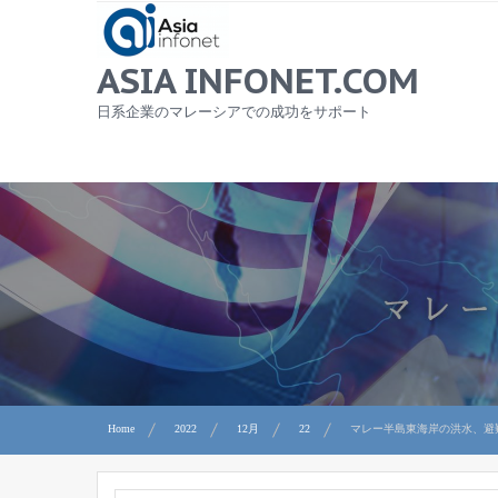
Skip
to
content
ASIA INFONET.COM
日系企業のマレーシアでの成功をサポート
Home
2022
12月
22
マレー半島東海岸の洪水、避