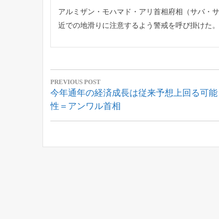
アルミザン・モハマド・アリ首相府相（サバ・
近での地滑りに注意するよ
う警戒を呼び掛けた
投
PREVIOUS POST
稿
Previous
今年通年の経済成長は従来予想上回る可能
Post:
性＝アンワル首相
ナ
ビ
ゲ
ー
シ