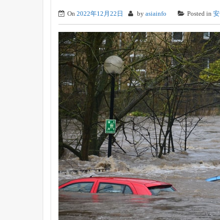
On
2022年12月22日
by
asiainfo
Posted in
安