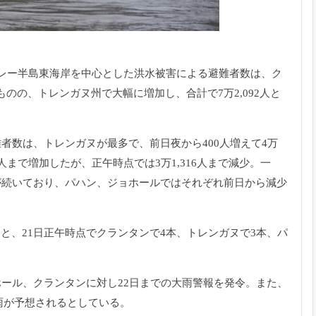
マレー半島東海岸を中心とした洪水被害による避難者数は、
ク
ものの、
トレンガヌ州で大幅に増加し、合計で7万2,092人と
難者数は、
トレンガヌが最多で、
前日夜から400人増えて4万
87人まで増加したが、
正午時点では3万1,316人まで減少。一
が続いており、
パハン、ジョホールではそれぞれ前日から減少
ると、
21日正午時点でクランタンで4本、トレンガヌで3本、
パ
ホール、
クランタンに対し22日までの大雨警報を発令。また、
大雨が予想されるとしている。