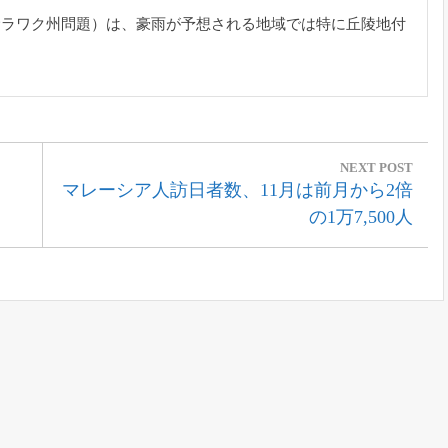
サラワク州問題）
は、
豪雨が予想される地域では特に丘陵地付
。
NEXT POST
Next
マレーシア人訪日者数、11月は前月から2倍
Post:
の1万7,500人