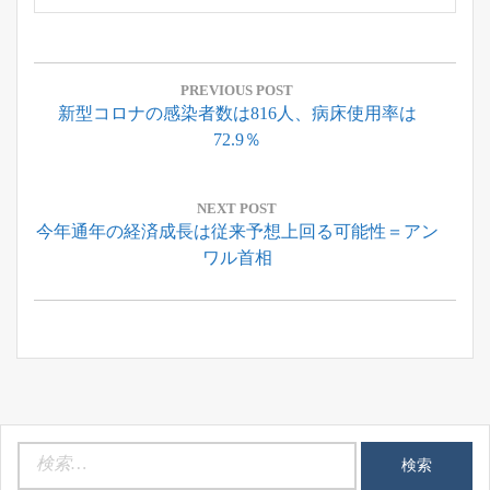
投
稿
PREVIOUS POST
Previous
新型コロナの感染者数は816人、病床使用率は
ナ
Post:
72.9％
ビ
ゲ
ー
NEXT POST
Next
今年通年の経済成長は従来予想上回る可能性＝アン
シ
Post:
ワル首相
ョ
ン
検
索: