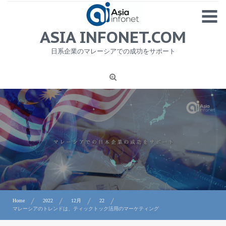
Skip
MENU
to
content
HOME
ASIA INFONET.COM
会社概要
日系企業のマレーシアでの成功をサポート
日本産食品輸出
ニュース
1
労務サービス
プライバシーポリシー及び著作権について
お問合せ
Home
2022
12月
22
マレーシアのトレンドは、ティックトック活用のマーケティング