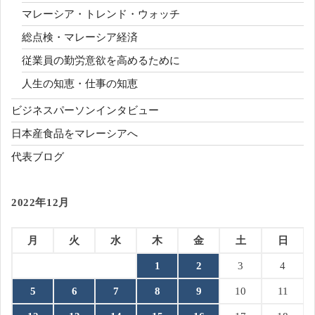
マレーシア・トレンド・ウォッチ
総点検・マレーシア経済
従業員の勤労意欲を高めるために
人生の知恵・仕事の知恵
ビジネスパーソンインタビュー
日本産食品をマレーシアへ
代表ブログ
2022年12月
月
火
水
木
金
土
日
1
2
3
4
5
6
7
8
9
10
11