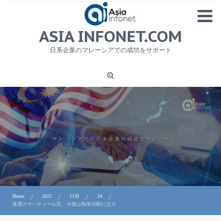
Skip
MENU
to
content
HOME
ASIA INFONET.COM
会社概要
日系企業のマレーシアでの成功をサポート
日本産食品輸出
ニュース
1
労務サービス
プライバシーポリシー及び著作権について
お問合せ
Home
2022
11月
24
落選のマハティール氏、今後は執筆活動に注力