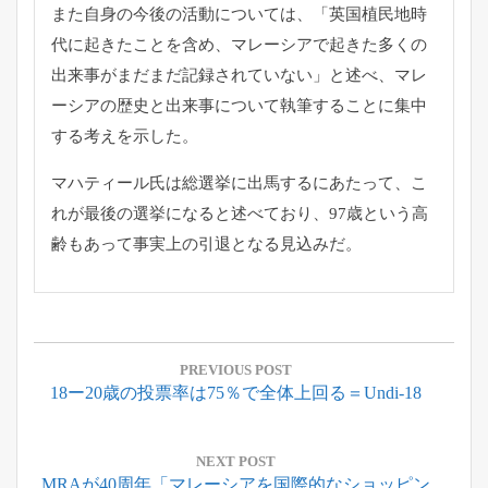
また自身の今後の活動については、「
英国植民地時
代に起きたことを含め、
マレーシアで起きた多くの
出来事がまだまだ記録されていない」
と述べ、
マレ
ーシアの歴史と出来事について執筆することに集中
する考えを
示した。
マハティール氏は総選挙に出馬するにあたって、
こ
れが最後の選挙になると述べており、
97歳という高
齢もあって事実上の引退となる見込みだ。
投
稿
PREVIOUS POST
Previous
18ー20歳の投票率は75％で全体上回る＝Undi-18
ナ
Post:
ビ
ゲ
NEXT POST
Next
MRAが40周年「マレーシアを国際的なショッピン