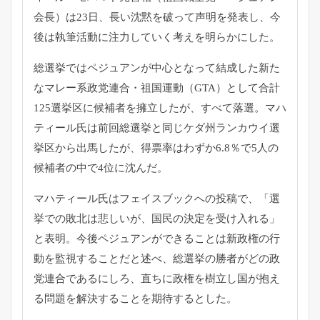
会長）は23日、
長い沈黙を破って声明を発表し、
今
後は執筆活動に注力していく考えを明らかにした。
総選挙ではペジュアンが中心となって結成した新た
なマレー系政党
連合・祖国運動（GTA）
として合計
125選挙区に候補者を擁立したが、すべて落選。
マハ
ティール氏は前回総選挙と同じケダ州ランカウイ選
挙区から出
馬したが、得票率はわずか6.8％
で5人の
候補者の中で4位に沈んだ。
マハティール氏はフェイスブックへの投稿で、「
選
挙での敗北は悲しいが、国民の決定を受け入れる」
と表明。
今後ペジュアンができることは新政権の行
動を監視することだと述
べ、総選挙の勝者がどの政
党連合であるにしろ、
直ちに政権を樹立し国が抱え
る問題を解決することを期待するとし
た。