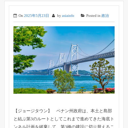
On
2025年5月23日
by
asiainfo
Posted in
政治
【ジョージタウン】 ペナン州政府は、
本土と島部
と結ぶ第3のルートとしてこれまで進めてきた海底ト
ン
ネル計画を破棄して、
第3橋の建設に切り替えるこ