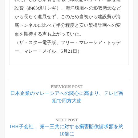
設費（
約63億リンギ）、
海洋環境への影響懸念など
から長らく進展せず、
このため当初から建設費が海
底トンネルに比べて半分程度と安い架
橋計画への変
更を期待する声も上がっていた。
（ザ・スター電子版、フリー・マレーシア・トゥデ
ー、マレー・
メイル、5月21日）
投
稿
PREVIOUS POST
Previous
日本企業のマレーシアへの関心に高まり、テレビ番
ナ
Post:
組で四方大使
ビ
ゲ
ー
NEXT POST
Next
IHH子会社 、第一三共に対する損害賠償請求額を約
シ
Post:
10倍に