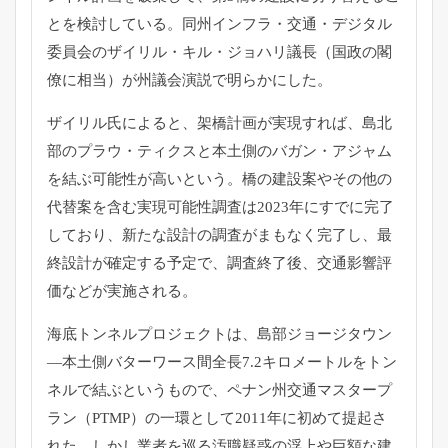
とを検討している。同州インフラ・
交通・デジタル
委員会のザイリル・キル・ジョハリ議長（
国政の閣
僚に相当）が州議会演説で明らかにした。
ザイリル氏によると、架橋計画が実現すれば、島北
部のプラウ・
ティクスと本土側のバガン・アジャム
を結ぶ可能性が高いという。
橋の建設案やその他の
代替案を含む実現可能性調査は2023年に
すでに完了
しており、新たな設計の調査がまもなく完了し、
最
終設計が確定する予定で、調査終了後、
交通影響評
価などが実施される。
海底トンネルプロジェクトは、島部ジョージタウン
―
本土側バターワース間全長7.
2キロメートルをトン
ネルで結ぶというもので、
ペナン州交通マスタープ
ラン（PTMP）
の一環として2011年に初めて提起さ
れた。
しかし業者を巡る汚職疑惑の浮上や巨額な建