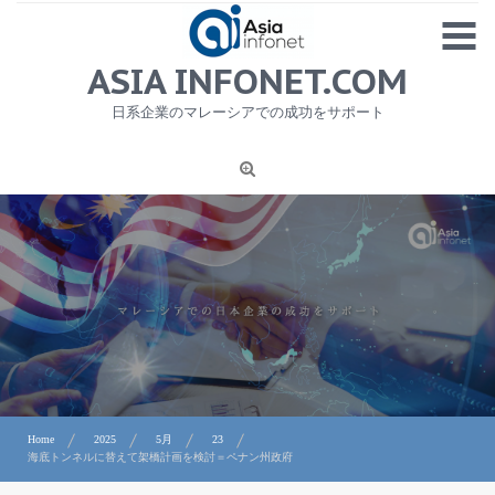
Skip
MENU
to
content
HOME
ASIA INFONET.COM
会社概要
日系企業のマレーシアでの成功をサポート
日本産食品輸出
ニュース
1
労務サービス
プライバシーポリシー及び著作権について
お問合せ
Home
2025
5月
23
海底トンネルに替えて架橋計画を検討＝ペナン州政府