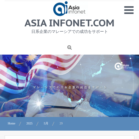
Skip
MENU
to
content
HOME
ASIA INFONET.COM
会社概要
日系企業のマレーシアでの成功をサポート
日本産食品輸出
ニュース
1
労務サービス
プライバシーポリシー及び著作権について
お問合せ
Home
2025
5月
29