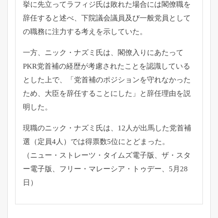
挙に先立ってラフィジ氏は敗れた場合には閣僚職を
辞任すると述
べ、
下院議会議員及び一般党員として
の職務に注力する考えを示してい
た。
一方、ニック・ナズミ氏は、
閣僚入りにあたって
PKR党首補の経歴が考慮されたことを認識し
ている
とした上で、「党首補のポジションを守れなかった
ため、
大臣を辞任することにした」と辞任理由を説
明した。
現職のニック・ナズミ氏は、12人が出馬した党首補
選（
定員4人）では得票数5位にとどまった。
（ニュー・ストレーツ・タイムズ電子版、ザ・スタ
ー電子版、
フリー・マレーシア・トゥデー、5月28
日）