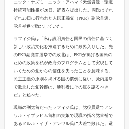
ニック・ナズミ・ニック・
アハマド天然資源・環境
持続可能性相が28日、辞表を提出した。
両氏はそれ
ぞれ23日に行われた人民正義党（PKR）副党首選、
党首補選で敗北していた。
ラフィジ氏は「
私は説明責任と国民の信任に基づく
新しい政治文化を推進するため
に政界入りした。先
のPKR副党首選挙での敗北は、
PKRが掲げる国民の
ための政策を私が政府のプログラムとして実
現して
いくための党からの信任を失ったことを意味する。
民主主義の原則を掲げる国の慣例に従い、
党内選挙
で敗北した党幹部は、勝利者にその座を譲るべき
だ」
と述べた。
現職の副党首だったラフィジ氏は、党役員選でアン
ワル・
イブラヒム首相の実娘で現職の指名党首補で
あるヌルル・イザ・
アンワル氏に大差で敗れた。
選