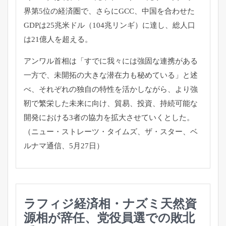
界第5位の経済圏で、さらにGCC、
中国を合わせた
GDPは25兆米ドル（104兆リンギ）に達し、
総人口
は21億人を超える。
アンワル首相は「すでに我々には強固な連携がある
一方で、
未開拓の大きな潜在力も秘めている」と述
べ、
それぞれの独自の特性を活かしながら、
より強
靭で繁栄した未来に向け、貿易、投資、
持続可能な
開発における3者の協力を拡大させていくとした。
（ニュー・ストレーツ・タイムズ、ザ・スター、ベ
ルナマ通信、
5月27日）
ラフィジ経済相・ナズミ天然資
源相が辞任、党役員選での敗北