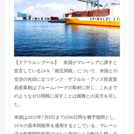
【クアラルンプール】 米国がマレーシアに課すと
宣言している24％「相互関税」
について、米国との
交渉の先頭に立つテンク・ザフルル・
アジズ投資貿
易産業相はブルームバーグの取材に対し、
これまで
のようなゼロ関税に戻すことは困難との見方を示し
た。
米国は2025年7月8日までの90日間を猶予期間とし、
10％
の基本関税率を適用するとしている。
マレーシ