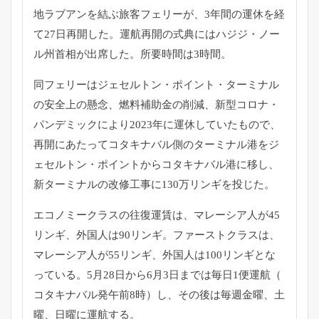
地ラブアンを結ぶ旅客フェリーが、
3年間の運休を経
て27日再開した。運航再開の式典にはハジジ・
ノー
ル州首相が出席した。所要時間は3時間。
同フェリーはジェセルトン・ポイント・
ターミナル
の安全上の懸念、燃料補助金の削減、新型コロナ・
パンデミックにより2023年に運休していたもので、
再開にあたってコタキナバル側のターミナル港をジ
ェセルトン・
ポイントからコタキナバル港に移し、
新ターミナルの改修工事に130万リンギを投じた。
エコノミークラスの往復運賃は、マレーシア人が45
リンギ、
外国人は90リンギ。ファーストクラスは、
マレーシア人が55リンギ、外国人は100リンギとな
っている。
5月28日から6月3日までは毎日1便運航（
コタキナバル発午前8時）し、その後は毎週金曜、土
曜、
日曜に運航する。