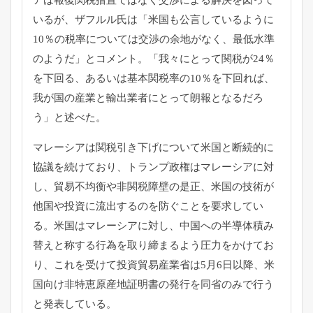
アは報復関税措置ではなく交渉による解決を図って
いるが
、ザフルル氏は「米国も公言しているように
10％
の税率については交渉の余地がなく、最低水準
のようだ」
とコメント。「我々にとって関税が24％
を下回る、
あるいは基本関税率の10％を下回れば、
我が国の産業と輸出業者にとって朗報となるだろ
う」と述べた。
マレーシアは関税引き下げについて米国と断続的に
協議を続けてお
り、トランプ政権はマレーシアに対
し、
貿易不均衡や非関税障壁の是正、
米国の技術が
他国や投資に流出するのを防ぐことを要求してい
る。
米国はマレーシアに対し、
中国への半導体積み
替えと称する行為を取り締まるよう圧力をかけ
てお
り、これを受けて投資貿易産業省は5月6日以降、
米
国向け非特恵原産地証明書の発行を同省のみで行う
と発表してい
る。