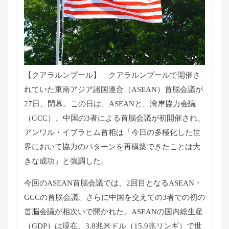
【クアラルンプール】 クアラルンプールで開催さ
れていた東南アジア諸国連合（
ASEAN）首脳会議が
27日、閉幕。この日は、ASEANと、
湾岸協力会議
（GCC）、
中国の3者による首脳会議が初開催され、
アンワル・
イブラヒム首相は「
今日の多極化した世
界において協力のパターンを再構築できたこと
は大
きな成功」と強調した。
今回のASEAN首脳会議では、2回目となるASEAN・
GCCの首脳会議、
さらに中国を交えての3者での初の
首脳会議が相次いで開かれた。
ASEANの国内総生産
（GDP）は現在、3.8兆米ドル（
15.9兆リンギ）で世