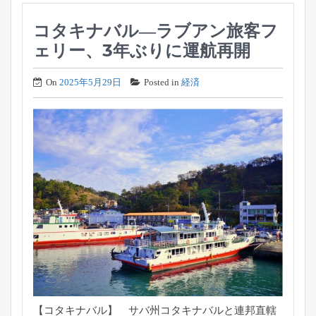
コタキナバル―ラブアン旅客フ
ェリー、3年ぶりに運航再開
On
2025年5月29日
Posted in
経済
【コタキナバル】 サバ州コタキナバルと連邦直轄