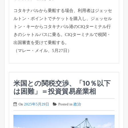
コタキナバルから乗船する場合、利用者はジェッセ
ルトン・
ポイントでチケットを購入し、ジェッセル
トン・
キーからコタキナバル港のCIQターミナル行
きのシャトルバスに
乗る。CIQターミナルで税関・
出国審査を受けて乗船する。
（マレー・メイル、5月27日）
米国との関税交渉、「10％以下
は困難」＝投資貿易産業相
On
2025年5月29日
Posted in
政治