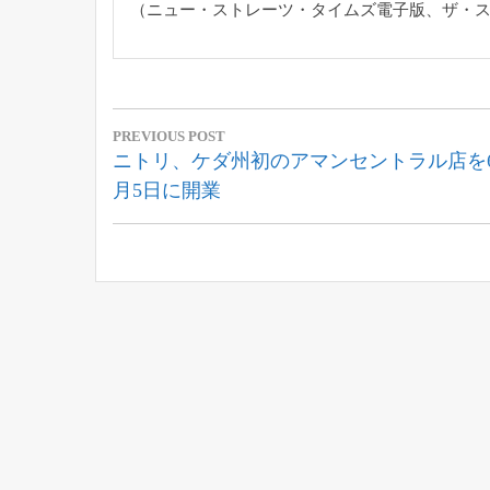
（ニュー・ストレーツ・タイムズ電子版、ザ・
投
PREVIOUS POST
稿
Previous
ニトリ、ケダ州初のアマンセントラル店を
Post:
月5日に開業
ナ
ビ
ゲ
ー
シ
ョ