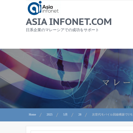
Skip
to
content
ASIA INFONET.COM
日系企業のマレーシアでの成功をサポート
Home
2025
5月
28
次世代モバイル回線構築でU