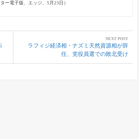
スター電子版、
エッジ、5月23日）
NEXT POST
Next
6
ラフィジ経済相・ナズミ天然資源相が辞
Post:
任、党役員選での敗北受け