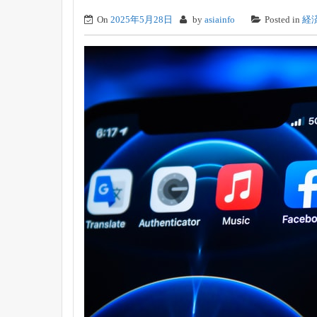
On
2025年5月28日
by
asiainfo
Posted in
経