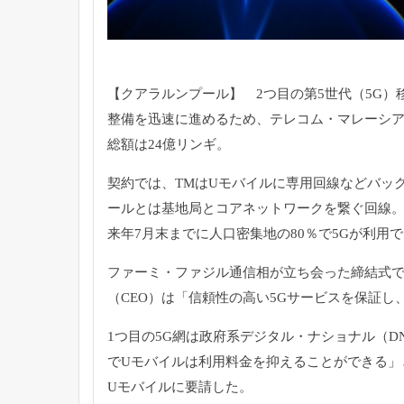
【クアラルンプール】 2つ目の第5世代（5G）
整備
を迅速に進めるため、テレコム・マレーシア
総額は24億リンギ。
契約では、
TMはUモバイルに専用回線などバッ
ールとは基地局とコアネットワークを繋ぐ回線
来年7月末までに人口密集地の80％
で5Gが利用
ファーミ・
ファジル通信相が立ち会った締結式で
（CEO）は「
信頼性の高い5Gサービスを保証し
1つ目の5G網は政府系デジタル・ナショナル（D
でUモバイルは利用料金を抑えること
ができる」
Uモバイルに要請した。