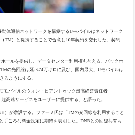
移動体通信ネットワークを構築するUモバイルはネットワーク
（TM）
と提携することで合意し10年契約を交わした。
契約
クホールを提供し、
データセンター利用権も与える。
バックホ
。
TMの光回線は延べ74万キロに及び、国内最大。
Uモバイルは
できるようにする。
Uモバイルのウォン・
ヒアントゥック最高経営責任者
、
超高速サービスをユーザーに提供する」と語った。
NB）
が敷設する。ファーミ氏は「
TMの光回線を利用すること
と手ごろな料金設定に期待を表明した。
DNBとの回線共有も