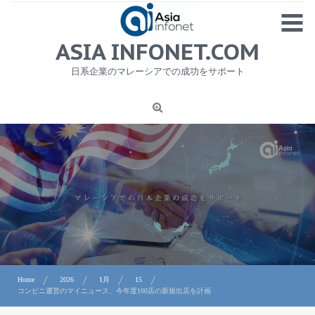
Skip
MENU
to
content
HOME
ASIA INFONET.COM
会社概要
日系企業のマレーシアでの成功をサポート
日本産食品輸出
ニュース
1
労務サービス
プライバシーポリシー及び著作権について
お問合せ
Home
2026
1月
15
コンビニ運営のマイニュース、今年度100店の新規出店を計画