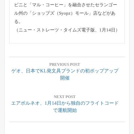
ビニと「マル・コーヒー」
を融合させたセランゴー
ル州の「ショップズ（Syopz）
モール」店などがあ
る。
（ニュー・ストレーツ・タイムズ電子版、1月14日）
投
稿
PREVIOUS POST
Previous
ゲオ、日本でKL発文具ブランドの初ポップアップ
ナ
Post:
開催
ビ
ゲ
ー
NEXT POST
Next
エアボルネオ、1月14日から独自のフライトコード
シ
Post:
で運航開始
ョ
ン