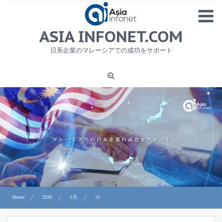
Skip
MENU
to
content
HOME
ASIA INFONET.COM
会社概要
日系企業のマレーシアでの成功をサポート
日本産食品輸出
ニュース
1
労務サービス
プライバシーポリシー及び著作権について
お問合せ
Home
2026
1月
26