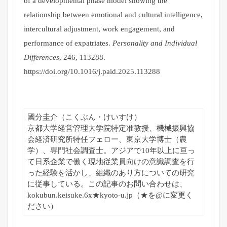
of a developmental phase model showing the
relationship between emotional and cultural intelligence,
intercultural adjustment, work engagement, and
performance of expatriates.
Personality and Individual
Differences
, 246, 113288.
https://doi.org/10.1016/j.paid.2025.113288
國分圭介（こくぶん・けいすけ）
京都大学経営管理大学院特定准教授、
機械振興協
会経済研究所特任フェロー、東京大学博士（農
学）、
専門社会調査士。
アジアで10年以上に亘っ
て日系企業で働く現地従業員向けの意識
調査を行
った経験を活かし、
組織のあり方についての研究
に従事している。この記事のお問い合わせは、
kokubun.keisuke.
6x★kyoto-u.jp（★を@に変更く
ださい）