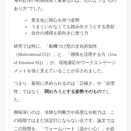
海外赴任の初期段階で重要なのは、次のような“心の
あり方”でした。
異文化に関心を持つ姿勢
うまくいかなくても踏み出そうとする意欲
自分の感情を前向きに使う力
研究では特に、「動機づけ型の文化的知性
（Motivational CQ）」と、「感情を活用する力（Use
of Emotion EQ）」が、現地適応やワークエンゲージ
メントを強く支えていることが示されました。
つまり、最初に求められるのは「正確さ」や「合理
性」ではなく、
関わろうとする姿勢そのもの
でし
た。
興味深いのは、冷静な判断力や高度な分析力は、こ
の段階ではまだ決定打にならない点です。論文では
この段階を、「ウォームハート（温かい心）」が必