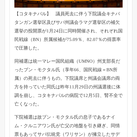
【コタキナバル】 議員死去に伴う下院議会キナバ
タンガン選挙区及びサバ州議会ラマ
グ選挙区の補欠
選挙の投開票が1月24日に同時開催され、
それぞれ国
民戦線（BN）所属候補が75.09％、82.07％
の得票率
で圧勝した。
同補選は統一マレー国民組織（UMNO）州支部長だ
ったブン・
モクタル氏（享年66、国民戦線＝BN所
属）の死去に伴うもの。
下院議席と州議会議席の両
方を持っていた同氏は昨年11月29日
の州議選後に体
調を崩し、コタキナバルの病院で12月5日、
腎不全で
亡くなった。
下院補選は故ブン・モクタル氏の息子であるナイ
ム・
クルニアワン氏が亡父の地盤を引き継ぎ、
同情
票もあってサバ伝統党（ワリサン）が擁立したサデ