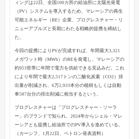
ィングは22日、
全国100カ所の給油所に太陽光発電
（PV）
システムを導入するため、マレーシアの再生
可能エネルギー（
RE）企業、プログレスチャー・
リ
ニューアブルズと長期にわたる戦略的提携を締結し
た。
今回の提携によりPVが完成すれば、年間最大3,
321
メガワット時（MWh）のREを発電し、
マレーシアの
約953世帯に年間で電力を供給できる見込みだ。
これ
により年間で最大2,517トンの二酸化炭素（CO2）
排
出量が削減され、6万2,
933本分の植樹もしくは自動
車587台分の排出削減に相当する
という。
プログレスチャーは「プログレスチャー・ソーラ
ー」
のブランドで知られ、2024年からシェル・
マレ
ーシアとも提携し給油所でのPV導入を進めている。
（カーシフ、1月22日、ペトロン発表資料）