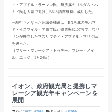
ィ・
アブドル・ラーマン氏、無所属のゴルダム・
ハ
ミド氏を大差で退け、BNの議席維持に成功した。
一騎打ちとなった州議会補選は、BN所属のモハマ
ド・
イスマイル・アヨブ氏が得票率82.07％で、
ワリ
サンが擁立したマズリワティ・アブドル・マリク氏
を破った。
（フリー・マレーシア・トゥデー、マレー・メイ
ル、エッジ、
1月24日）
イオン、政府観光局と提携しマ
レーシア観光年キャンペーンを
展開
On
2026年1月26日
Posted in
日本関係