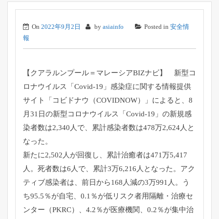
On
2022年9月2日
by
asiainfo
Posted in
安全情
報
【クアラルンプール＝マレーシアBIZナビ】 新型コ
ロナウイルス「Covid-19」感染症に関する情報提供
サイト「コビドナウ（COVIDNOW）」によると、8
月31日の新型コロナウイルス「Covid-19」の新規感
染者数は2,340人で、累計感染者数は478万2,624人と
なった。
新たに2,502人が回復し、累計治癒者は471万5,417
人。死者数は6人で、累計3万6,216人となった。アク
ティブ感染者は、前日から168人減の3万991人。う
ち95.5％が自宅、0.1％が低リスク者用隔離・治療セ
ンター（PKRC）、4.2％が医療機関、0.2％が集中治