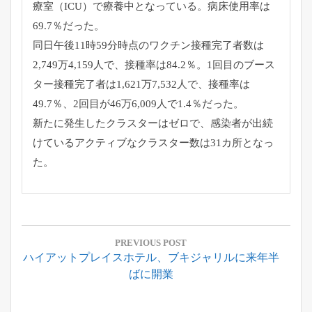
療室（ICU）で療養中となっている。病床使用率は
69.7％だった。
同日午後11時59分時点のワクチン接種完了者数は
2,749万4,159人で、接種率は84.2％。1回目のブース
ター接種完了者は1,621万7,532人で、接種率は
49.7％、2回目が46万6,009人で1.4％だった。
新たに発生したクラスターはゼロで、感染者が出続
けているアクティブなクラスター数は31カ所となっ
た。
投
稿
PREVIOUS POST
Previous
ハイアットプレイスホテル、ブキジャリルに来年半
ナ
Post:
ばに開業
ビ
ゲ