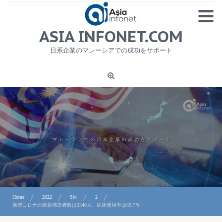
Skip
MENU
to
content
HOME
ASIA INFONET.COM
会社概要
日系企業のマレーシアでの成功をサポート
日本産食品輸出
ニュース
1
労務サービス
プライバシーポリシー及び著作権について
お問合せ
Home
2022
9月
2
新型コロナの新規感染者数は2340人、病床使用率は69.7％