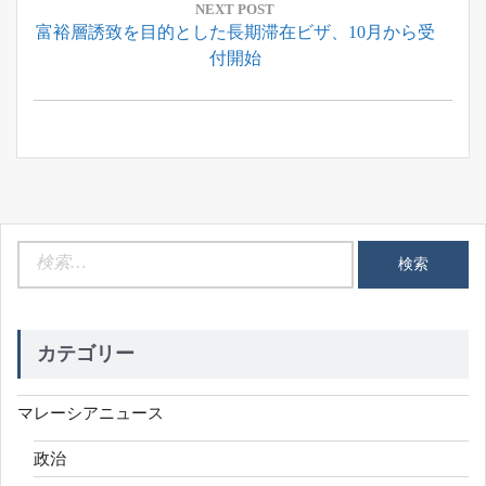
ー
NEXT POST
Next
富裕層誘致を目的とした長期滞在ビザ、10月から受
シ
Post:
付開始
ョ
ン
検
索:
カテゴリー
マレーシアニュース
政治