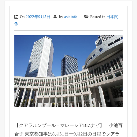
On
2022年9月5日
by
asiainfo
Posted in
日本関
係
【クアラルンプール＝マレーシアBIZナビ】 小池百
合子 東京都知事は8月31日ー9月2日の日程でクアラ