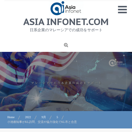
Skip
MENU
to
content
HOME
ASIA INFONET.COM
会社概要
日系企業のマレーシアでの成功をサポート
日本産食品輸出
ニュース
1
労務サービス
プライバシーポリシー及び著作権について
お問合せ
Home
2022
9月
5
小池都知事がKL訪問、交流や協力強化でKL市と合意