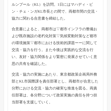
ルンプール（
KL）を訪問。1日にはマハディ・ビ
ン・チェ・
ンガKL市長との間で、両都市間の交流・
協力に関わる合意書を締結した。
合意書によると、両都市は▽
都市インフラの整備お
よび既存施設の老朽化対策▽
気候変動対策など都市
の環境施策▽
都市における技術的課題ーーに関して
交流・協力を行う。
また今後は実践的な交流を行
い、友好・
協力関係をより緊密に発展させていく意
思の共有を確認した。
交流・協力の実施にあたり、
東京都政策企画局外務
部とKL市国際課を責任部署とし、
両都市が合意した
分野における交流・協力の確実な推進を図る。
両責
任部署は、
各分野について政策実施の責任を持つ担
当部署を支援していく。