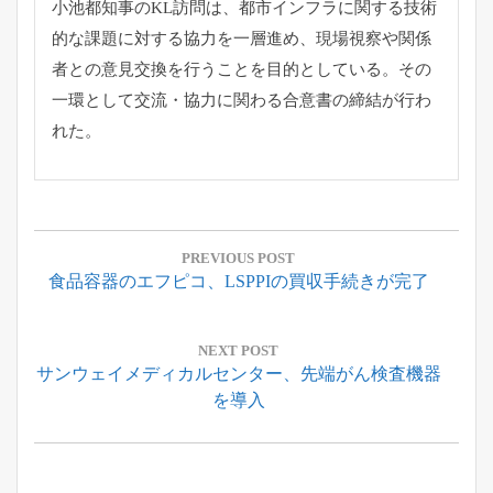
小池都知事のKL訪問は、
都市インフラに関する技術
的な課題に対する協力を一層進め、
現場視察や関係
者との意見交換を行うことを目的としている。
その
一環として交流・協力に関わる合意書の締結が行わ
れた。
投
稿
PREVIOUS POST
Previous
食品容器のエフピコ、LSPPIの買収手続きが完了
ナ
Post:
ビ
ゲ
NEXT POST
Next
サンウェイメディカルセンター、先端がん検査機器
ー
Post:
を導入
シ
ョ
ン