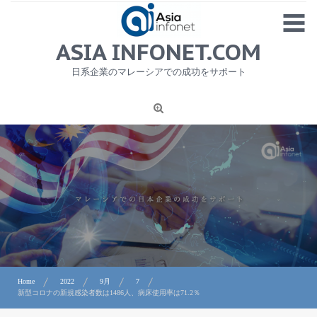
Skip
MENU
to
content
HOME
ASIA INFONET.COM
会社概要
日系企業のマレーシアでの成功をサポート
日本産食品輸出
ニュース
1
労務サービス
プライバシーポリシー及び著作権について
お問合せ
Home
2022
9月
7
新型コロナの新規感染者数は1486人、病床使用率は71.2％