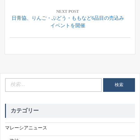
ゲ
ー
NEXT POST
Next
日青協、りんご・ぶどう・ももなど6品目の売込み
シ
Post:
イベントを開催
ョ
ン
検
索:
カテゴリー
マレーシアニュース