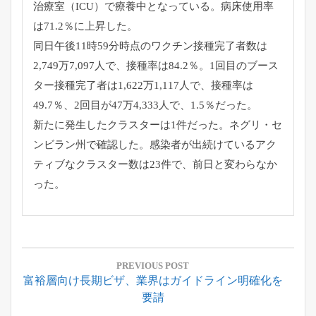
治療室（ICU）で療養中となっている。病床使用率
は71.2％に上昇した。
同日午後11時59分時点のワクチン接種完了者数は
2,749万7,097人で、接種率は84.2％。1回目のブース
ター接種完了者は1,622万1,117人で、接種率は
49.7％、2回目が47万4,333人で、1.5％だった。
新たに発生したクラスターは1件だった。ネグリ・セ
ンビラン州で確認した。感染者が出続けているアク
ティブなクラスター数は23件で、前日と変わらなか
った。
投
稿
PREVIOUS POST
Previous
富裕層向け長期ビザ、業界はガイドライン明確化を
ナ
Post:
要請
ビ