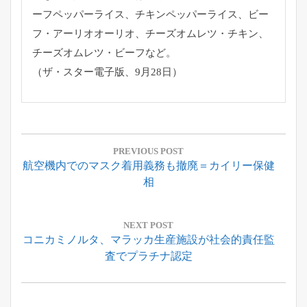
ーフペッパーライス、
チキンペッパーライス、ビー
フ・アーリオオーリオ、
チーズオムレツ・チキン、
チーズオムレツ・ビーフなど。
（ザ・スター電子版、9月28日）
投
稿
PREVIOUS POST
Previous
航空機内でのマスク着用義務も撤廃＝カイリー保健
ナ
Post:
相
ビ
ゲ
ー
NEXT POST
Next
コニカミノルタ、マラッカ生産施設が社会的責任監
シ
Post:
査でプラチナ認定
ョ
ン