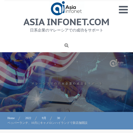
Skip
MENU
to
content
HOME
ASIA INFONET.COM
会社概要
日系企業のマレーシアでの成功をサポート
日本産食品輸出
ニュース
1
労務サービス
プライバシーポリシー及び著作権について
お問合せ
Home
2022
9月
30
ペッパーランチ、10月にキャメロンハイランドで新店舗開設