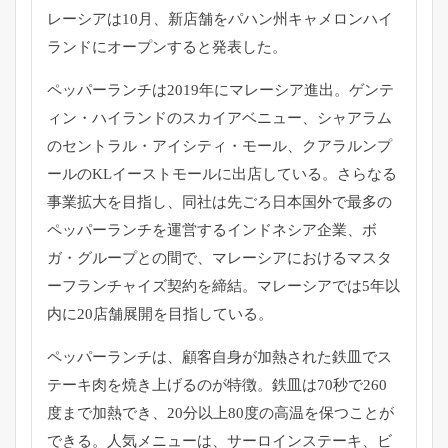
レーシアは10月、
新店舗をパハン州キャメロンハイ
ランドにオープンすると発表した
。
ペッパーランチは2019年にマレーシア進出。ゲンテ
ィン・
ハイランドのスカイアベニュー、シャアラム
のセントラル・
アイシティ・モール、
クアラルンプ
ールのKLイーストモールに出店している。
さらなる
事業拡大を目指し、
同社は先ごろ日本国外で最多の
ペッパーランチを運営するインドネ
シア企業、ボ
ガ・グループとの間で、
マレーシアにおけるマスタ
ーフランチャイズ契約を締結。
マレーシアでは5年以
内に20店舗展開を目指している。
ペッパーランチは、
顧客自身が加熱された鉄皿でス
テーキ肉を焼き上げるのが特徴。
鉄皿は70秒で260
度まで加熱でき、
20分以上80度の高温を保つことが
できる。人気メニューは、
サーロインステーキ、ビ