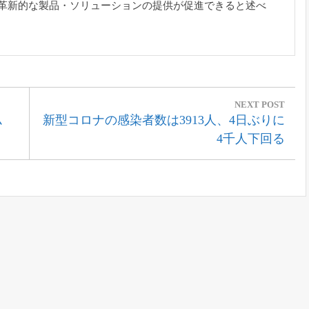
い革新的な製品・
ソリューションの提供が促進できると述べ
NEXT POST
Next
ム
新型コロナの感染者数は3913人、4日ぶりに
Post:
4千人下回る