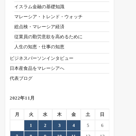
イスラム金融の基礎知識
マレーシア・トレンド・ウォッチ
総点検・マレーシア経済
従業員の勤労意欲を高めるために
人生の知恵・仕事の知恵
ビジネスパーソンインタビュー
日本産食品をマレーシアへ
代表ブログ
2022年11月
月
火
水
木
金
土
日
1
2
3
4
5
6