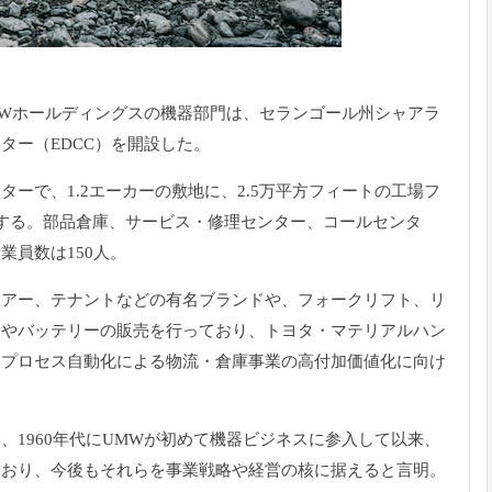
MWホールディングスの機器部門は、
セランゴール州シャアラ
ター（EDCC）
を開設した。
ターで、1.
2エーカーの敷地に、2.5万平方フィートの工場フ
する。部品倉庫、
サービス・修理センター、コールセンタ
業員数は150人。
ウアー、
テナントなどの有名ブランドや、フォークリフト、
リ
ヤやバッテリーの販売を行っており、トヨタ・
マテリアルハン
、
プロセス自動化による物流・
倉庫事業の高付加価値化に向け
は、
1960年代にUMWが初めて機器ビジネスに参入して以来、
ており、
今後もそれらを事業戦略や経営の核に据えると言明。