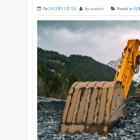
On
2022年11月7日
by
asiainfo
Posted in
日