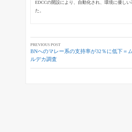
EDCCの開設により、自動化され、環境に優し
た。
投
PREVIOUS POST
稿
Previous
BNへのマレー系の支持率が32％に低下＝
Post:
ルデカ調査
ナ
ビ
ゲ
ー
シ