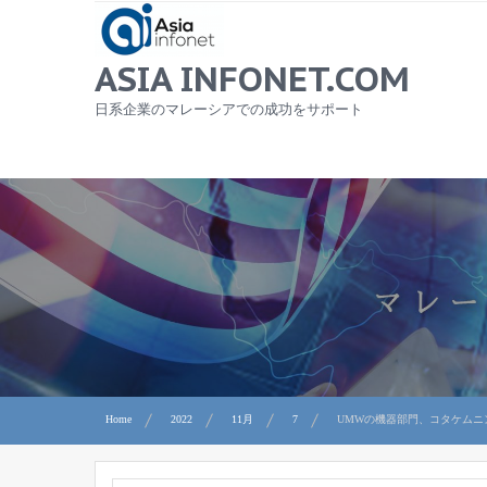
Skip
to
content
ASIA INFONET.COM
日系企業のマレーシアでの成功をサポート
Home
2022
11月
7
UMWの機器部門、コタケムニ