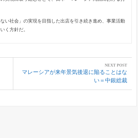
てない社会」
の実現を目指した出店を引き続き進め、
事業活動
ていく方針
だ。
NEXT POST
Next
マレーシアが来年景気後退に陥ることはな
Post:
い＝中銀総裁