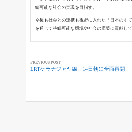
続可能な社会の実現を目指す。
今後も社会との連携も視野に入れた「日本のす
を通じて持続可能な環境や社会の構築に貢献し
投
PREVIOUS POST
稿
Previous
LRTケラナジャヤ線、14日朝に全面再開
Post:
ナ
ビ
ゲ
ー