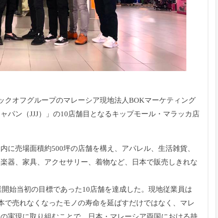
ブックオフグループのマレーシア現地法人BOKマーケティング
パン（JJJ）」
の10店舗目となるキップモール・
マラッカ店
」
内に売場面積約500坪の店舗を構え、アパレル、生活雑貨、
、楽器、家具、
アクセサリー、着物など、
日本で販売しきれな
業開始当初の目標であった10店舗を達成した。
現地従業員は
本で売れなくなったモノの寿命を延ばすだけではなく、
マレ
念の実現に取り
組むことで、日本・
マレーシア両国における持