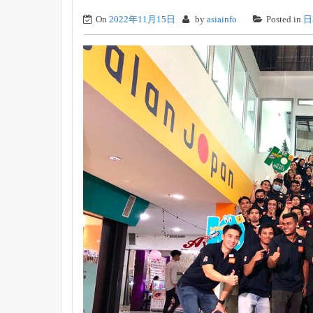
On
2022年11月15日
by
asiainfo
Posted in
日