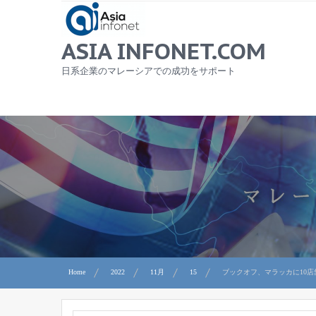
Skip
to
content
ASIA INFONET.COM
日系企業のマレーシアでの成功をサポート
Home
2022
11月
15
ブックオフ、マラッカに10