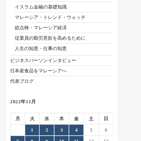
イスラム金融の基礎知識
マレーシア・トレンド・ウォッチ
総点検・マレーシア経済
従業員の勤労意欲を高めるために
人生の知恵・仕事の知恵
ビジネスパーソンインタビュー
日本産食品をマレーシアへ
代表ブログ
2022年11月
月
火
水
木
金
土
日
1
2
3
4
5
6