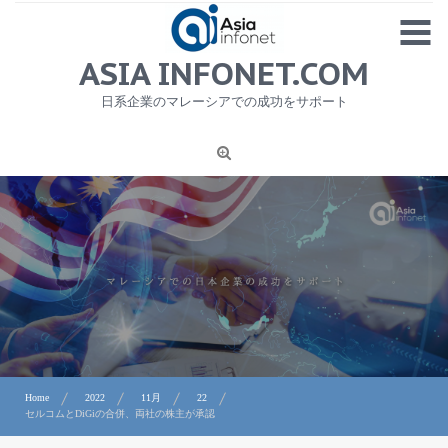
Skip
MENU
to
content
HOME
ASIA INFONET.COM
会社概要
日系企業のマレーシアでの成功をサポート
日本産食品輸出
ニュース
1
労務サービス
プライバシーポリシー及び著作権について
お問合せ
Home
2022
11月
22
セルコムとDiGiの合併、両社の株主が承認