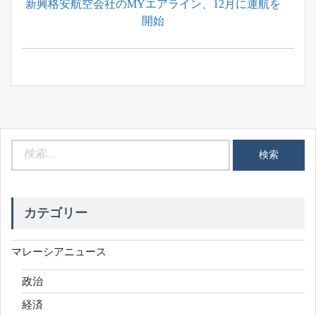
Next
新興格安航空会社のMYエアライン、12月に運航を
シ
Post:
開始
ョ
ン
検
索:
カテゴリー
マレーシアニュース
政治
経済