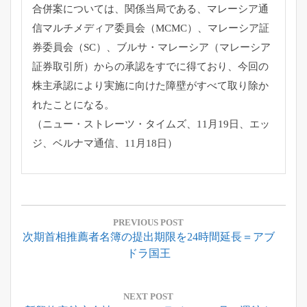
合併案については、関係当局である、
マレーシア通
信マルチメディア委員会（MCMC）、
マレーシア証
券委員会（SC）、ブルサ・マレーシア（
マレーシア
証券取引所）からの承認をすでに得ており、
今回の
株主承認により実施に向けた障壁がすべて取り除か
れたこと
になる。
（ニュー・ストレーツ・タイムズ、11月19日、エッ
ジ、
ベルナマ通信、11月18日）
投
稿
PREVIOUS POST
Previous
次期首相推薦者名簿の提出期限を24時間延長＝アブ
ナ
Post:
ドラ国王
ビ
ゲ
ー
NEXT POST