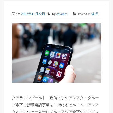
On
2022年11月22日
by
asiainfo
Posted in
経済
クアラルンプール】 通信大手のアシアタ・
グルー
プ傘下で携帯電話事業を手掛けるセルコム・
アシア
タとノルウェー系テレノル・
アジア傘下のDiGiドッ