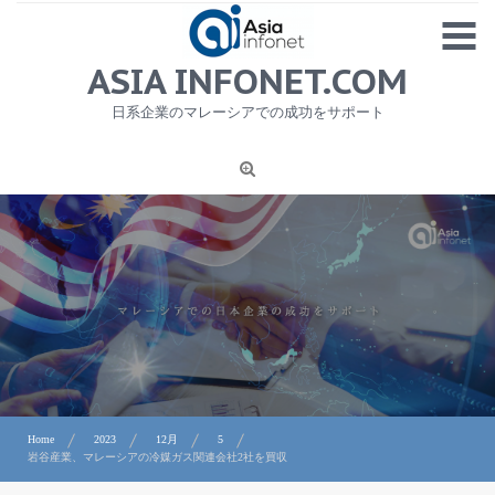
Skip
MENU
to
content
HOME
ASIA INFONET.COM
会社概要
日系企業のマレーシアでの成功をサポート
日本産食品輸出
ニュース
1
労務サービス
プライバシーポリシー及び著作権について
お問合せ
Home
2023
12月
5
岩谷産業、マレーシアの冷媒ガス関連会社2社を買収