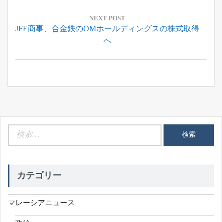
ゲ
ー
NEXT POST
Next
JFE商事、合金鉄のOMホールディングスの株式取得
シ
Post:
へ
ョ
ン
検
索:
カテゴリー
マレーシアニュース