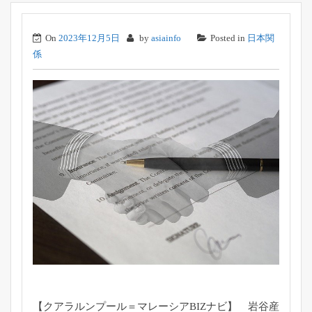
On
2023年12月5日
by
asiainfo
Posted in
日本関
係
【クアラルンプール＝マレーシアBIZナビ】 岩谷産