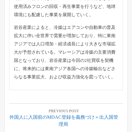
使用済みフロンの回収・再生事業を行うなど、地球
環境にも配慮した事業を展開していく。
岩谷産業によると、冷媒はエアコンや自動車の普及
拡大に伴い全世界で需要が増加しており、特に東南
アジアでは人口増加・経済成長により大きな市場拡
大が予想されている。マレーシアは冷媒の主要消費
国となっており、岩谷産業は今回の2社買収を契機
に、将来的には東南アジア各国への冷媒輸出などさ
らなる事業拡大、および収益力強化を図っていく。
投
稿
PREVIOUS POST
Previous
外国人に入国前のMDAC登録を義務づけ＝出入国管
ナ
Post:
理局
ビ