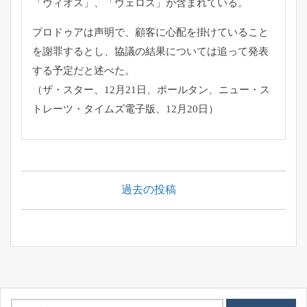
「ヴィオス」、「ヴェロズ」が含まれている。
プロドゥアは声明で、顧客に心配を掛けていること
を謝罪するとし、協議の結果については追って発表
する予定だと述べた。
（ザ・スター、12月21日、ポールタン、ニュー・ス
トレーツ・タイムズ電子版、12月20日）
投
稿
過去の投稿
ナ
ビ
ゲ
ー
シ
ョ
検