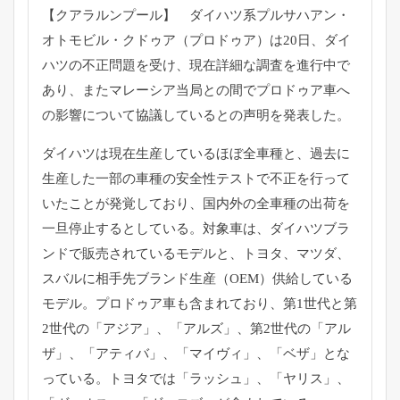
【クアラルンプール】 ダイハツ系プルサハアン・
オトモビル・クドゥア（プロドゥア）は20日、ダイ
ハツの不正問題を受け、現在詳細な調査を進行中で
あり、またマレーシア当局との間でプロドゥア車へ
の影響について協議しているとの声明を発表した。
ダイハツは現在生産しているほぼ全車種と、過去に
生産した一部の車種の安全性テストで不正を行って
いたことが発覚しており、国内外の全車種の出荷を
一旦停止するとしている。対象車は、ダイハツブラ
ンドで販売されているモデルと、トヨタ、マツダ、
スバルに相手先ブランド生産（OEM）供給している
モデル。プロドゥア車も含まれており、第1世代と第
2世代の「アジア」、「アルズ」、第2世代の「アル
ザ」、「アティバ」、「マイヴィ」、「ベザ」とな
っている。トヨタでは「ラッシュ」、「ヤリス」、