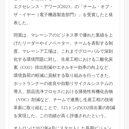
エクセレンス・アワーズ2023」の「チーム・オブ・
ザ・イヤー（電子機器製造部門）」を受賞したと発
表した。
同賞は、マレーシアのビジネス界で優れた業績を上
げたリーダーやイノベーター、チームを表彰する制
度。マレーシア工場は、これまでグローバルで深刻
化する環境問題に対し、生産工程における二酸化炭
素（CO2）排出削減やエネルギー効率の向上など、
環境負荷の軽減に貢献する取り組みを行ってきた。
ホットランナーの改良や自動リサイクルシステムの
導入、部品洗浄プロセスにおける揮発性有機化合物
（VOC）削減など、チームで連携し生産工程の技術
革新に取り組むことで、515トンのCO2排出量の削減
を実現した。この功績が高く評価されたという。
オムロンは2022年4月にスタートした長期ビジョン