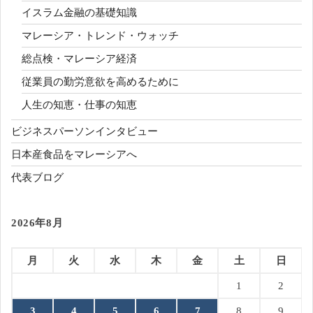
イスラム金融の基礎知識
マレーシア・トレンド・ウォッチ
総点検・マレーシア経済
従業員の勤労意欲を高めるために
人生の知恵・仕事の知恵
ビジネスパーソンインタビュー
日本産食品をマレーシアへ
代表ブログ
2026年8月
月
火
水
木
金
土
日
1
2
3
4
5
6
7
8
9