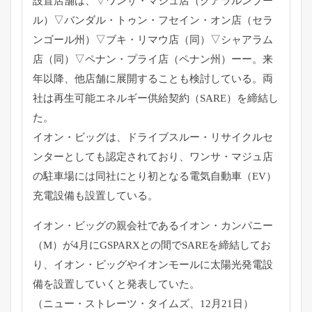
設置店舗は、▽ワンサ・マジュ店（クアラルンプー
ル）▽バンダル・トゥン・フセイン・オン店（セラ
ンゴール州）▽ブキ・リマウ店（同）▽シャアラム
店（同）▽ペナン・プライ店（ペナン州）ーー。来
年以降、他店舗に展開することも検討している。両
社は再生可能エネルギー供給契約（SARE）を締結し
た。
イオン・ビッグは、ドライブスルー・リサイクルセ
ンターとしても認定されており、ワンサ・マジュ店
の駐車場には同社にとり初となる電気自動車（EV）
充電設備も設置している。
イオン・ビッグの親会社であるイオン・カンパニー
（M）が4月にGSPARXとの間でSAREを締結してお
り、イオン・ビッグやイオンモールに太陽光発電設
備を設置していくと発表していた。
（ニュー・ストレーツ・タイムズ、12月21日）