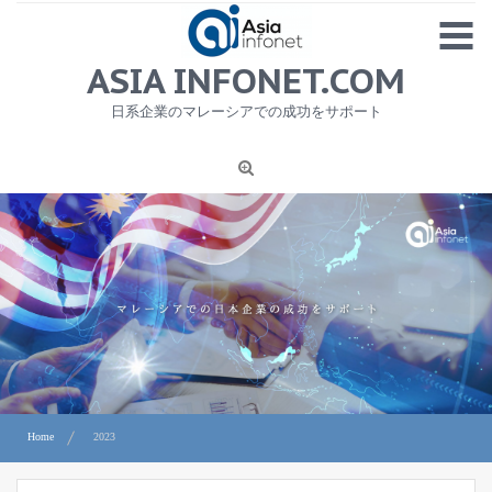
Skip
MENU
to
content
HOME
ASIA INFONET.COM
会社概要
日系企業のマレーシアでの成功をサポート
日本産食品輸出
ニュース
1
労務サービス
プライバシーポリシー及び著作権について
お問合せ
Home
2023