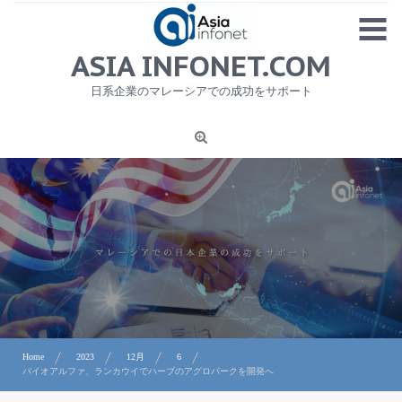
Skip
MENU
to
content
HOME
ASIA INFONET.COM
会社概要
日系企業のマレーシアでの成功をサポート
日本産食品輸出
ニュース
1
労務サービス
プライバシーポリシー及び著作権について
お問合せ
Home
2023
12月
6
バイオアルファ、ランカウイでハーブのアグロパークを開発へ