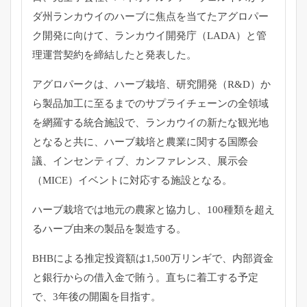
ダ州ランカウイのハーブに焦点を当てたアグロパー
ク開発に向けて、ランカウイ開発庁（LADA）と管
理運営契約を締結したと発表した。
アグロパークは、ハーブ栽培、研究開発（R&D）か
ら製品加工に至るまでのサプライチェーンの全領域
を網羅する統合施設で、ランカウイの新たな観光地
となると共に、ハーブ栽培と農業に関する国際会
議、インセンティブ、カンファレンス、展示会
（MICE）イベントに対応する施設となる。
ハーブ栽培では地元の農家と協力し、100種類を超え
るハーブ由来の製品を製造する。
BHBによる推定投資額は1,500万リンギで、内部資金
と銀行からの借入金で賄う。直ちに着工する予定
で、3年後の開園を目指す。