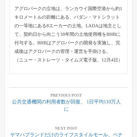
アグロパークの立地は、ランカウイ国際空港から約1
キロメートルの距離にある、パダン・マトシラット
の一等地にある8エーカーの土地。LADAは地主とし
て、契約日から向こう30年間の土地使用権をBHBに
付与する。BHBはアグロパークの開発を実施し、完
成後はアグロパークの管理・運営を手掛ける。
（ニュー・ストレーツ・タイムズ電子版、12月4日）
投
稿
PREVIOUS POST
Previous
公共交通機関の利用者数が回復、 1日平均110万人
ナ
Post:
に
ビ
ゲ
ー
NEXT POST
Next
ヤマハブランドだけのライフスタイルモール、ペナ