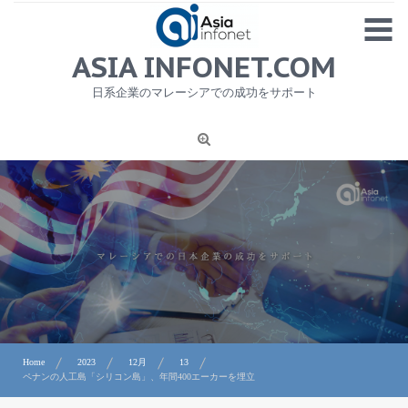
Skip
MENU
to
content
HOME
ASIA INFONET.COM
会社概要
日系企業のマレーシアでの成功をサポート
日本産食品輸出
ニュース
1
労務サービス
プライバシーポリシー及び著作権について
お問合せ
Home
2023
12月
13
ペナンの人工島「シリコン島」、年間400エーカーを埋立