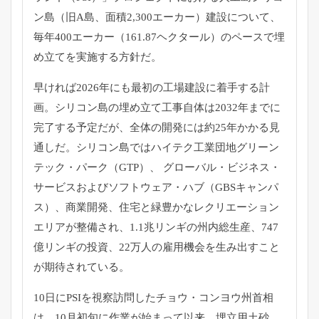
ン島（旧A島、面積2,300エーカー）建設について、
毎年400エーカー（161.87ヘクタール）のペースで埋
め立てを実施する方針だ。
早ければ2026年にも最初の工場建設に着手する計
画。シリコン島の埋め立て工事自体は2032年までに
完了する予定だが、全体の開発には約25年かかる見
通しだ。シリコン島ではハイテク工業団地グリーン
テック・パーク（GTP）、 グローバル・ビジネス・
サービスおよびソフトウェア・ハブ（GBSキャンパ
ス）、商業開発、住宅と緑豊かなレクリエーション
エリアが整備され、1.1兆リンギの州内総生産、747
億リンギの投資、22万人の雇用機会を生み出すこと
が期待されている。
10日にPSIを視察訪問したチョウ・コンヨウ州首相
は、10月初旬に作業が始まって以来、埋立用土砂