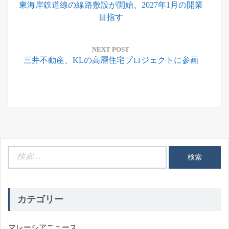
Previous
東海岸鉄道線の線路敷設が開始、2027年1月の開業
ナ
Post:
目指す
ビ
ゲ
ー
NEXT POST
Next
三井不動産、KLの高層住宅プロジェクトに参画
シ
Post:
ョ
ン
検
索:
カテゴリー
マレーシアニュース