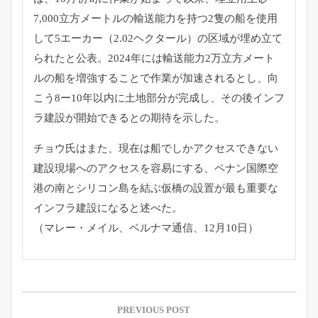
7,000立方メートルの輸送能力を持つ2隻の船を使用
して5エーカー（2.02ヘクタール）の区域が埋め立て
られたと公表。2024年には輸送能力2万立方メート
ルの船を増強することで作業が加速されるとし、向
こう8ー10年以内に土地部分が完成し、その後インフ
ラ建設が開始できるとの期待を示した。
チョウ氏はまた、現在は船でしかアクセスできない
建設現場へのアクセスを容易にする、ペナン国際空
港の南とシリコン島を結ぶ仮橋の設置が最も重要な
インフラ建設になると述べた。
（マレー・メイル、ベルナマ通信、12月10日）
投
稿
PREVIOUS POST