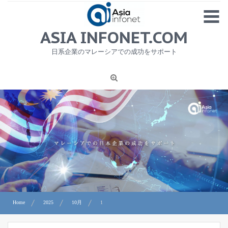
Skip
MENU
to
content
HOME
ASIA INFONET.COM
会社概要
日系企業のマレーシアでの成功をサポート
日本産食品輸出
ニュース
1
労務サービス
プライバシーポリシー及び著作権について
お問合せ
Home
2025
10月
1