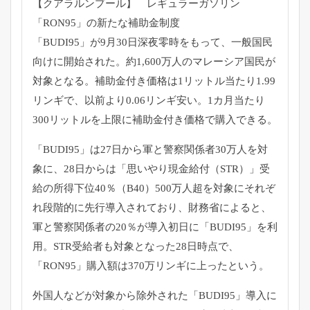
【クアラルンプール】 レギュラーガソリン
「RON95」の新たな補助金制度
「
BUDI95」が9月30日深夜零時をもって、
一般国民
向けに開始された。約1,
600万人のマレーシア国民が
対象となる。
補助金付き価格は1リットル当たり1.99
リンギで、
以前より0.06リンギ安い。
1カ月当たり
300リットルを上限に補助金付き価格で購入できる
。
「BUDI95」は27日から軍と警察関係者30万人を対
象に、
28日からは「思いやり現金給付（STR）」
受
給の所得下位40％（B40）
500万人超を対象にそれぞ
れ段階的に先行導入されており、
財務省によると、
軍と警察関係者の20％が導入初日に「
BUDI95」を利
用。
STR受給者も対象となった28日時点で、
「RON95」
購入額は370万リンギに上ったという。
外国人などが対象から除外された「BUDI95」
導入に