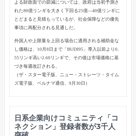
よる財政面での節減については、
政府は当初予測さ
れた80億リンギを大きく下回る25億―
40億リンギに
とどまると見積もっているが、
社会保障などの優先
事項に再配分される見通しだ。
外国人や上限量を上回る場合に適用される補助金な
し価格は、
10月8日まで「BUDI95」導入以前より0.
55リンギ高い2.60リンギで、
その後は市場価格に基
づき毎週改訂される。
（ザ・スター電子版、ニュー・ストレーツ・タイム
ズ電子版、
ベルナマ通信、9月30日）
日系企業向けコミュニティ「コ
ネクション」登録者数が3千人
突破